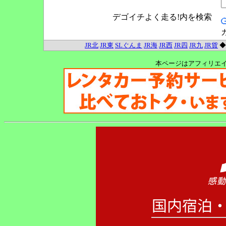
デゴイチよく走る!内を検索
JR北
JR東
SLぐんま
JR海
JR西
JR四
JR九
JR貨
本ページはアフィリエ