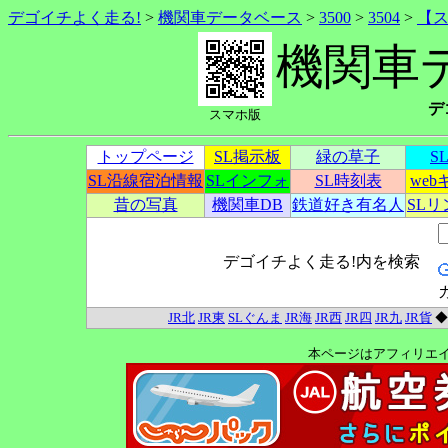
デゴイチよく走る!
>
機関車データベース
>
3500
>
3504
>
【
機関車
デ
スマホ版
トップページ
SL掲示板
緑の草子
S
SL沿線宿泊情報
SLインフォ
SL時刻表
we
昔の写真
機関車DB
鉄道好き有名人
SL
デゴイチよく走る!内を検索
JR北
JR東
SLぐんま
JR海
JR西
JR四
JR九
JR貨
本ページはアフィリエ