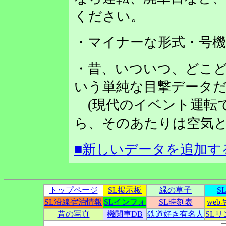
ください。
・マイナーな形式・号
・昔、いついつ、どこど
いう単純な目撃データだ
(現代のイベント運転
ら、そのあたりは空気と
■新しいデータを追加す
トップページ
SL掲示板
緑の草子
S
SL沿線宿泊情報
SLインフォ
SL時刻表
we
昔の写真
機関車DB
鉄道好き有名人
SL