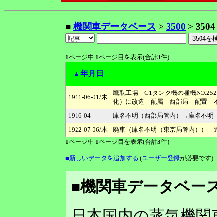
■
機関車データベース
>
3500
> 3504
1
ページ中
1
ページ目を表示(合計
3
件)
▲年月日
鷹取工場 C1タンク機の種機NO.2527
1911-06-01/木
化）に改造 配属 西部局 配置 
1916-04
庫名不明（西部局管内）→庫名不明
1922-07-06/木
廃車（庫名不明（東京局管内）） 達
1
ページ中
1
ページ目を表示(合計
3
件)
■新しいデータを追加する
(
ユーザー登録
が必要です)
■機関車データベース
日本国内の蒸気機関