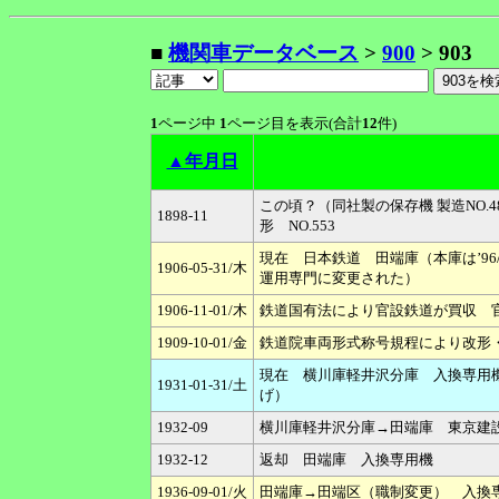
■
機関車データベース
>
900
> 903
1
ページ中
1
ページ目を表示(合計
12
件)
▲年月日
この頃？（同社製の保存機 製造NO.48
1898-11
形 NO.553
現在 日本鉄道 田端庫（本庫は’96
1906-05-31/木
運用専門に変更された）
1906-11-01/木
鉄道国有法により官設鉄道が買収 官鉄
1909-10-01/金
鉄道院車両形式称号規程により改形・改番
現在 横川庫軽井沢分庫 入換専用機（
1931-01-31/土
げ）
1932-09
横川庫軽井沢分庫→田端庫 東京建
1932-12
返却 田端庫 入換専用機
1936-09-01/火
田端庫→田端区（職制変更） 入換