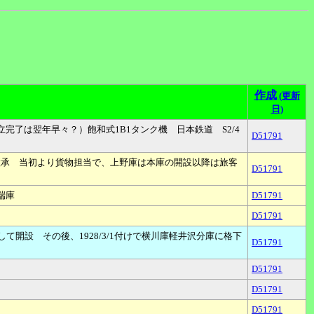
作成
(更新
日)
品再組立完了は翌年早々？）飽和式1B1タンク機 日本鉄道 S2/4
D51791
て移管継承 当初より貨物担当で、上野庫は本庫の開設以降は旅客
D51791
端庫
D51791
D51791
て開設 その後、1928/3/1付けで横川庫軽井沢分庫に格下
D51791
D51791
D51791
D51791