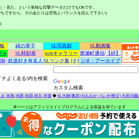
た・見た、という単純な目撃データだけでもOKです。
ちですから、そのあたりは空気とバランスを読んで下さい)
)
示板
緑の草子
SL写真館
SL動画集
フォ
SL時刻表
webギャラリー
鹿瀬町通信
/
【続】
DB
鉄道好き有名人
SLリンク集
[テ]
ジオ・アーカイブ
イチよく走る!内を検索
カスタム検索
んま
JR海
JR西
JR四
JR九
JR貨
◆
SL大樹(東武)
Slもおか
パレオ(秩父)
大井川鐵
本ページはアフィリエイトプログラムによる収益を得ています