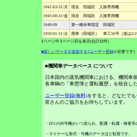
1941-03-31/月
現在 田端区 入換専用機
1945-08-31/金
現在 田端区 入換専用機
1949-09
第一種休車指定 田端区
1950-01-31/火
廃車（田端区） 車工56号（達は2/
1
ページ中
1
ページ目を表示(合計
12
件)
■新しいデータを追加する
(
ユーザー登録
が必要です)
■機関車データベース について
日本国内の蒸気機関車における、機関車
各車輌の「車歴簿と運転履歴」を統合し
ユーザー登録(無料)
をすると、どなたでも
皆さんのご協力をお待ちしています。
・D51の何号機がいつ造られ、配属・転属・検査
・マイナーな形式・号機のデータほど歓迎です。