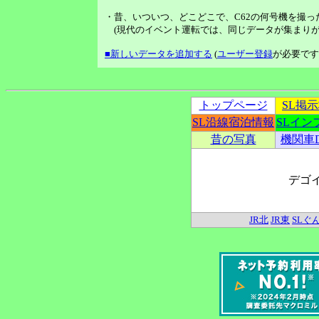
・昔、いついつ、どこどこで、C62の何号機を撮っ
(現代のイベント運転では、同じデータが集まりが
■新しいデータを追加する
(
ユーザー登録
が必要です
トップページ
SL掲
SL沿線宿泊情報
SLイン
昔の写真
機関車
デゴ
JR北
JR東
SLぐ