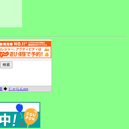
道
◆
じゃらんnet