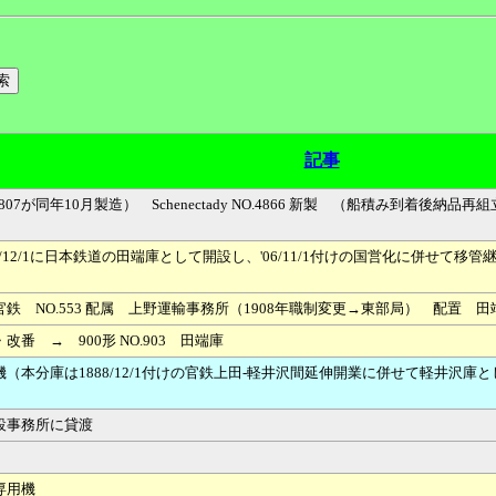
記事
07が同年10月製造） Schenectady NO.4866 新製 （船積み到着後納
/12/1に日本鉄道の田端庫として開設し、'06/11/1付けの国営化に併せ
 NO.553 配属 上野運輸事務所（1908年職制変更→東部局） 配置 田
 → 900形 NO.903 田端庫
本分庫は1888/12/1付けの官鉄上田-軽井沢間延伸開業に併せて軽井沢庫とし
設事務所に貸渡
専用機