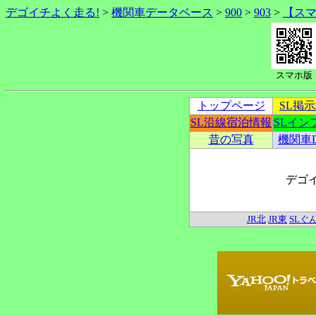
デゴイチよく走る!
>
機関車データベース
>
900
>
903
>
【ス
スマホ版
トップページ
SL掲
SL沿線宿泊情報
SLイン
昔の写真
機関車
デゴ
JR北
JR東
SLぐ