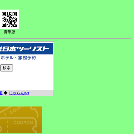
携帯版
道
◆
じゃらんnet