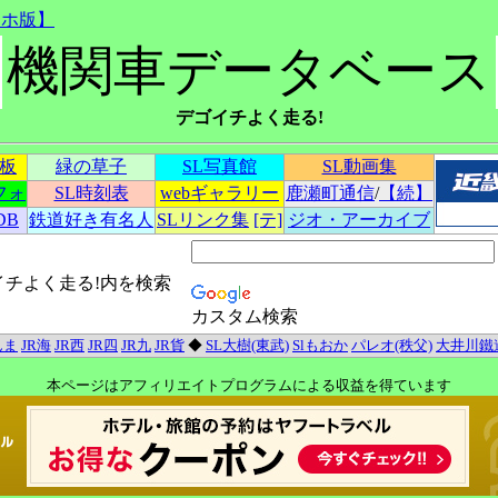
マホ版】
機関車データベース
デゴイチよく走る!
示板
緑の草子
SL写真館
SL動画集
フォ
SL時刻表
webギャラリー
鹿瀬町通信
/
【続】
DB
鉄道好き有名人
SLリンク集
[テ]
ジオ・アーカイブ
イチよく走る!内を検索
カスタム検索
んま
JR海
JR西
JR四
JR九
JR貨
◆
SL大樹(東武)
Slもおか
パレオ(秩父)
大井川鐵
本ページはアフィリエイトプログラムによる収益を得ています