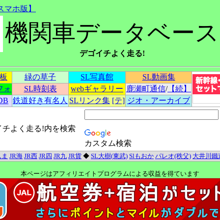
スマホ版】
機関車データベース
デゴイチよく走る!
示板
緑の草子
SL写真館
SL動画集
フォ
SL時刻表
webギャラリー
鹿瀬町通信
/
【続】
DB
鉄道好き有名人
SLリンク集
[テ]
ジオ・アーカイブ
イチよく走る!内を検索
カスタム検索
んま
JR海
JR西
JR四
JR九
JR貨
◆
SL大樹(東武)
Slもおか
パレオ(秩父)
大井川鐵
本ページはアフィリエイトプログラムによる収益を得ています