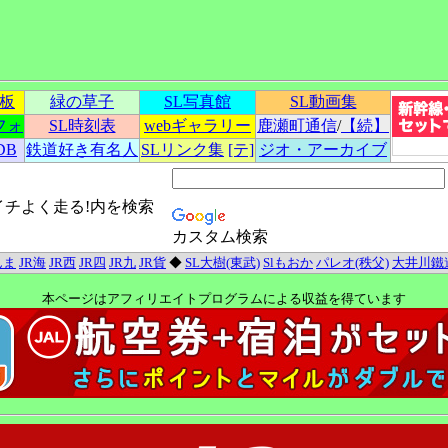
示板
緑の草子
SL写真館
SL動画集
フォ
SL時刻表
webギャラリー
鹿瀬町通信
/
【続】
DB
鉄道好き有名人
SLリンク集
[テ]
ジオ・アーカイブ
イチよく走る!内を検索
カスタム検索
んま
JR海
JR西
JR四
JR九
JR貨
◆
SL大樹(東武)
Slもおか
パレオ(秩父)
大井川鐵
本ページはアフィリエイトプログラムによる収益を得ています