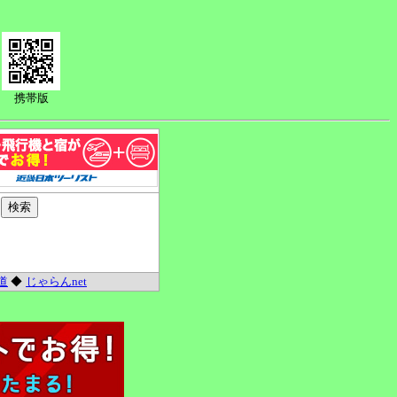
携帯版
道
◆
じゃらんnet