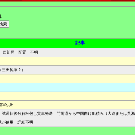
4
記事
属 西部局 配置 不明
（三田尻庫？）
陸軍供出
・試運転後分解梱包し貨車発送 門司港から中国向け船積み（大連または呉淞
鉄が使用 詳細不明