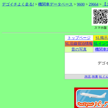
デゴイチよく走る!
>
機関車データベース
>
9600
>
29664
>
【
スマホ版
トップページ
SL掲
SL沿線宿泊情報
SLイン
昔の写真
機関車
デゴ
JR北
JR東
SLぐ