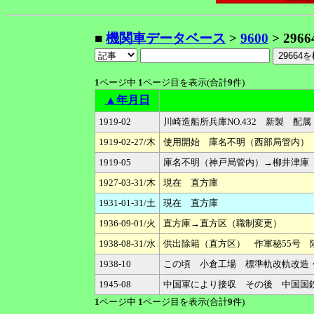
■
機関車データベース
>
9600
> 2966
1
ページ中
1
ページ目を表示(合計
9
件)
▲年月日
1919-02
川崎造船所兵庫NO.432 新製 配
1919-02-27/木
使用開始 庫名不明（西部局管内）
1919-05
庫名不明（神戸局管内）→柳井津庫
1927-03-31/木
現在 直方庫
1931-01-31/土
現在 直方庫
1936-09-01/火
直方庫→直方区（職制変更）
1938-08-31/水
供出除籍（直方区） 作軍秘55号 
1938-10
この頃 小倉工場 標準軌改軌改造
1945-08
中国軍により接収 その後 中国国
1
ページ中
1
ページ目を表示(合計
9
件)