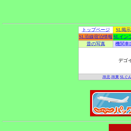
トップページ
SL掲
SL沿線宿泊情報
SLイン
昔の写真
機関車
デゴ
JR北
JR東
SLぐ