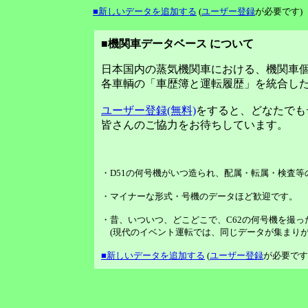
■新しいデータを追加する
(
ユーザー登録
が必要です)
■機関車データベース について
日本国内の蒸気機関車における、機関車
各車輌の「車歴簿と運転履歴」を統合し
ユーザー登録(無料)
をすると、どなたでも
皆さんのご協力をお待ちしています。
・D51の何号機がいつ造られ、配属・転属・検査
・マイナーな形式・号機のデータほど歓迎です。
・昔、いついつ、どこどこで、C62の何号機を撮っ
(現代のイベント運転では、同じデータが集まりが
■新しいデータを追加する
(
ユーザー登録
が必要です