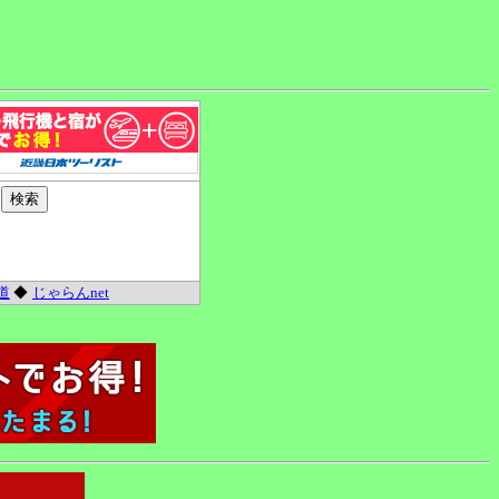
道
◆
じゃらんnet