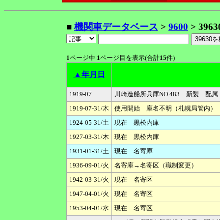
■
機関車データベース
>
9600
> 3963
1
ページ中
1
ページ目を表示(合計
15
件)
▲年月日
1919-07
川崎造船所兵庫NO.483 新製 配
1919-07-31/木
使用開始 庫名不明（札幌局管内）
1924-05-31/土
現在 黒松内庫
1927-03-31/木
現在 黒松内庫
1931-01-31/土
現在 名寄庫
1936-09-01/火
名寄庫→名寄区（職制変更）
1942-03-31/火
現在 名寄区
1947-04-01/火
現在 名寄区
1953-04-01/水
現在 名寄区