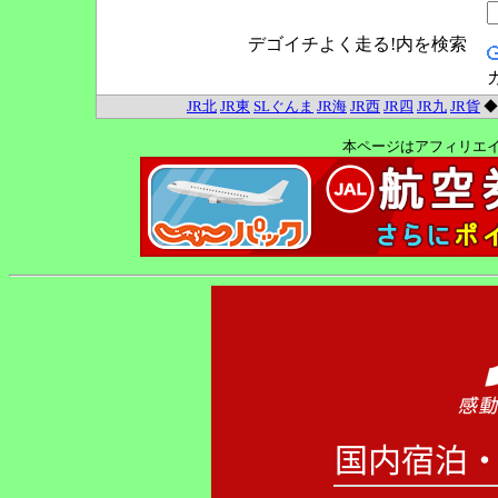
デゴイチよく走る!内を検索
JR北
JR東
SLぐんま
JR海
JR西
JR四
JR九
JR貨
本ページはアフィリエ