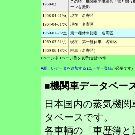
この頃 機関車労働組合「雪と闘う
1958-02
ーンを撮影
1958-04-01/火
現在 名寄区
1964-04-01/水
現在 名寄区
1969-01-25/土
第一種休車指定 名寄区
1969-03-31/月
現在 第一種休車 名寄区
1969-06-18/水
廃車（名寄区）
1
ページ中
1
ページ目を表示(合計
15
件)
■新しいデータを追加する
(
ユーザー登録
が必要です)
■機関車データベース
日本国内の蒸気機関
タベースです。
各車輌の「車歴簿と