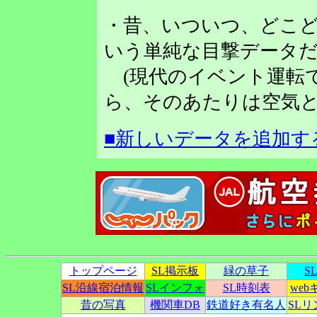
・昔、いついつ、どこど
いう単純な目撃データだ
(現代のイベント運転
ら、そのあたりは空気と
■新しいデータを追加す
トップページ
SL掲示板
緑の草子
S
SL沿線宿泊情報
SLインフォ
SL時刻表
we
昔の写真
機関車DB
鉄道好き有名人
SL