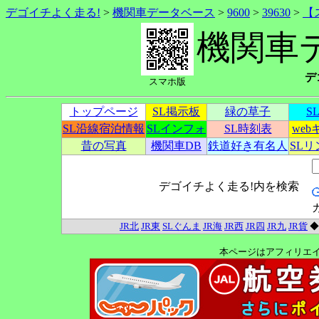
デゴイチよく走る!
>
機関車データベース
>
9600
>
39630
>
【
機関車
デ
スマホ版
トップページ
SL掲示板
緑の草子
S
SL沿線宿泊情報
SLインフォ
SL時刻表
we
昔の写真
機関車DB
鉄道好き有名人
SL
デゴイチよく走る!内を検索
JR北
JR東
SLぐんま
JR海
JR西
JR四
JR九
JR貨
本ページはアフィリエ