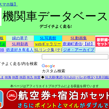
スマホ版】
機関車データベース
デゴイチよく走る!
示板
緑の草子
SL写真館
SL動画集
フォ
SL時刻表
webギャラリー
鹿瀬町通信
/
【続】
DB
鉄道好き有名人
SLリンク集
[テ]
ジオ・アーカイブ
イチよく走る!内を検索
カスタム検索
んま
JR海
JR西
JR四
JR九
JR貨
◆
SL大樹(東武)
Slもおか
パレオ(秩父)
大井川鐵
本ページはアフィリエイトプログラムによる収益を得ています