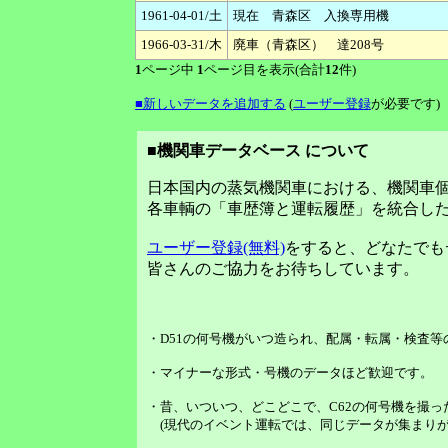
1961-04-01/土
現在 青森区 入換専用機
1966-03-31/木
廃車（青森区） 達208号
1
ページ中
1
ページ目を表示(合計
12
件)
■新しいデータを追加する
(
ユーザー登録
が必要です)
■機関車データベース について
日本国内の蒸気機関車における、機関車
各車輌の「車歴簿と運転履歴」を統合し
ユーザー登録(無料)
をすると、どなたでも
皆さんのご協力をお待ちしています。
・D51の何号機がいつ造られ、配属・転属・検査
・マイナーな形式・号機のデータほど歓迎です。
・昔、いついつ、どこどこで、C62の何号機を撮っ
(現代のイベント運転では、同じデータが集まりが