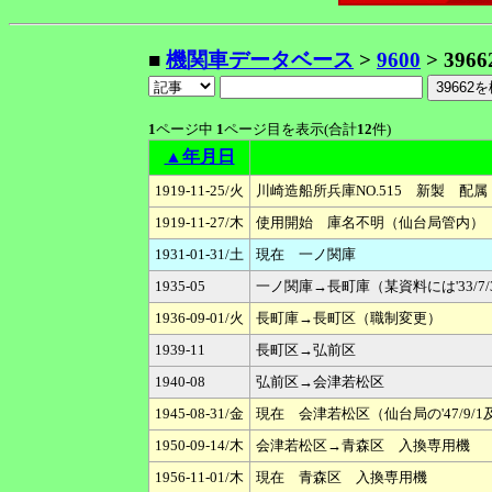
■
機関車データベース
>
9600
> 3966
1
ページ中
1
ページ目を表示(合計
12
件)
▲年月日
1919-11-25/火
川崎造船所兵庫NO.515 新製 配
1919-11-27/木
使用開始 庫名不明（仙台局管内）
1931-01-31/土
現在 一ノ関庫
1935-05
一ノ関庫→長町庫（某資料には'33/7
1936-09-01/火
長町庫→長町区（職制変更）
1939-11
長町区→弘前区
1940-08
弘前区→会津若松区
1945-08-31/金
現在 会津若松区（仙台局の'47/9
1950-09-14/木
会津若松区→青森区 入換専用機
1956-11-01/木
現在 青森区 入換専用機