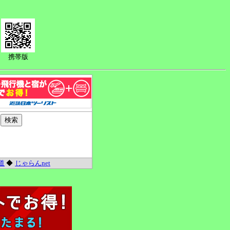
携帯版
道
◆
じゃらんnet