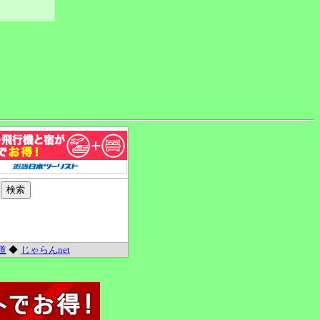
道
◆
じゃらんnet