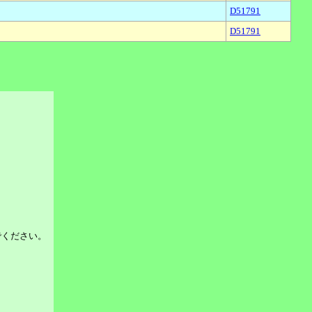
D51791
D51791
でください。