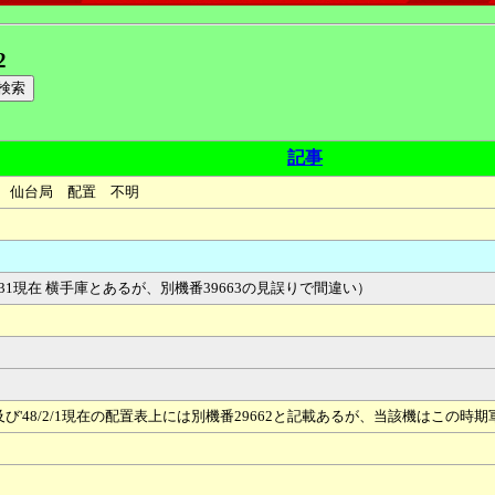
2
記事
属 仙台局 配置 不明
/31現在 横手庫とあるが、別機番39663の見誤りで間違い）
/1及び'48/2/1現在の配置表上には別機番29662と記載あるが、当該機はこ