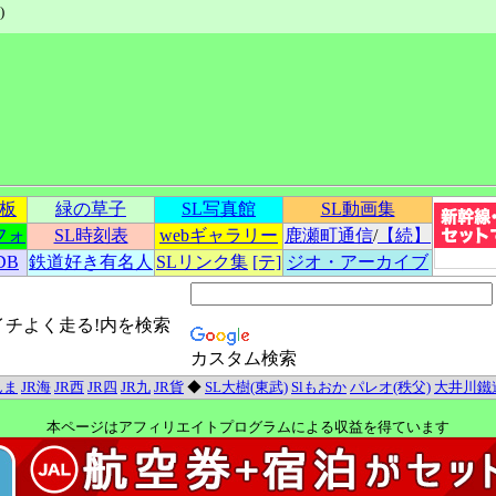
)
示板
緑の草子
SL写真館
SL動画集
フォ
SL時刻表
webギャラリー
鹿瀬町通信
/
【続】
DB
鉄道好き有名人
SLリンク集
[テ]
ジオ・アーカイブ
イチよく走る!内を検索
カスタム検索
んま
JR海
JR西
JR四
JR九
JR貨
◆
SL大樹(東武)
Slもおか
パレオ(秩父)
大井川鐵
本ページはアフィリエイトプログラムによる収益を得ています