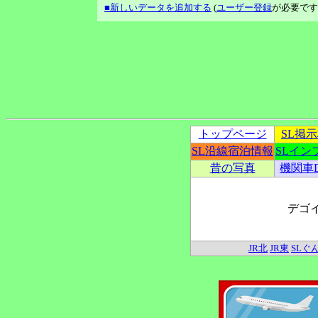
■新しいデータを追加する
(
ユーザー登録
が必要です
トップページ
SL掲
SL沿線宿泊情報
SLイン
昔の写真
機関車
デゴ
JR北
JR東
SLぐ