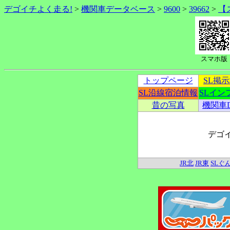
デゴイチよく走る!
>
機関車データベース
>
9600
>
39662
>
【
スマホ版
トップページ
SL掲
SL沿線宿泊情報
SLイン
昔の写真
機関車
デゴ
JR北
JR東
SLぐ