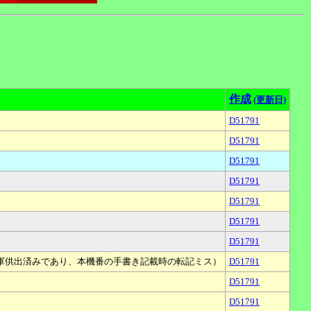
作成
(更新日)
D51791
D51791
D51791
D51791
D51791
D51791
D51791
の時期軍供出済みであり、本機番の手書き記載時の転記ミス）
D51791
D51791
D51791