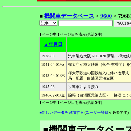
■
機関車データベース
>
9600
> 7968
1
ページ中
1
ページ目を表示(合計
5
件)
▲年月日
1928-08
汽車製造大阪 NO.1020 新製 樺太鉄
1941-04-01/火
樺太庁が樺太鉄道（落合-敷香間）を買
樺太庁鉄道の国鉄編入に伴い改形式・
1943-04-01/木
局 配置 白浦区元泊支区
1945-08
ソ連軍により接収
1946-02-01/金
除籍（白浦区元泊支区） 接収によ
1
ページ中
1
ページ目を表示(合計
5
件)
■新しいデータを追加する
(
ユーザー登録
が必要です)
■機関車データベース