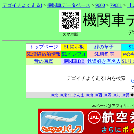
デゴイチよく走る!
>
機関車データベース
>
9600
>
79681
>
【
機関車
デ
スマホ版
トップページ
SL掲示板
緑の草子
S
SL沿線宿泊情報
SLインフォ
SL時刻表
we
昔の写真
機関車DB
鉄道好き有名人
SL
デゴイチよく走る!内を検索
JR北
JR東
SLぐんま
JR海
JR西
JR四
JR九
JR貨
本ページはアフィリエ