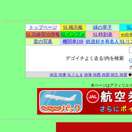
トップページ
SL掲示板
緑の草子
S
SL沿線宿泊情報
SLインフォ
SL時刻表
we
昔の写真
機関車DB
鉄道好き有名人
SL
デゴイチよく走る!内を検索
JR北
JR東
SLぐんま
JR海
JR西
JR四
JR九
JR貨
本ページはアフィリエ