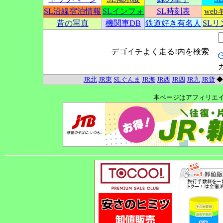
SL沿線宿泊情報
SLインフォ
SL時刻表
we
昔の写真
機関車DB
鉄道好き有名人
SL
デゴイチよく走る!内を検索
JR北
JR東
SLぐんま
JR海
JR西
JR四
JR九
JR貨
本ページはアフィリエ