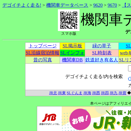
デゴイチよく走る!
>
機関車データベース
>
9620
>
9670
>
【
機関車
デ
スマホ版
トップページ
SL掲示板
緑の草子
S
SL沿線宿泊情報
SLインフォ
SL時刻表
we
昔の写真
機関車DB
鉄道好き有名人
SL
デゴイチよく走る!内を検索
JR北
JR東
SLぐんま
JR海
JR西
JR四
JR九
JR貨
本ページはアフィリエ