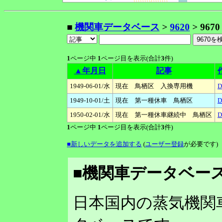
■
機関車データベース
>
9620
> 9670
1
ページ中
1
ページ目を表示(合計
3
件)
▲年月日
記事
1949-06-01/水
現在 鳥栖区 入換専用機
D
1949-10-01/土
現在 第一種休車 鳥栖区
D
1950-02-01/水
現在 第一種休車継続中 鳥栖区
D
1
ページ中
1
ページ目を表示(合計
3
件)
■新しいデータを追加する
(
ユーザー登録
が必要です)
■機関車データベース
日本国内の蒸気機関