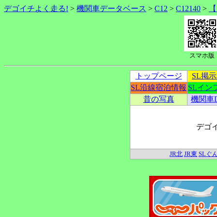
デゴイチよく走る!
>
機関車データベース
>
C12
>
C12140
>
【
スマホ版
トップページ
SL掲
SL沿線宿泊情報
SLイン
昔の写真
機関車
デゴ
JR北
JR東
SLぐ