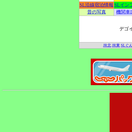
SL沿線宿泊情報
SLイン
昔の写真
機関車
デゴ
JR北
JR東
SLぐ