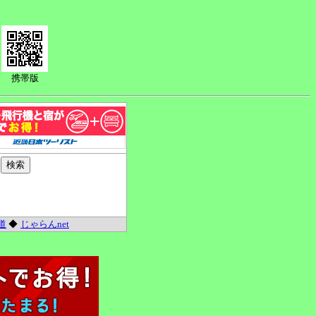
携帯版
道
◆
じゃらんnet