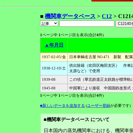
■
機関車データベース
>
C12
> C121
1
ページ中
1
ページ目を表示(合計
4
件)
▲年月日
1937-02-05/金
日本車輌名古屋 NO.471 新製 
供出除籍（吹田区梅田支区） 作車
1938-12-10/土
太源など）で使用
1939-08
この頃（華北鉄道正太鉄路が標準軌
1945-08
中国軍により接収 中国国鉄改形式：
1
ページ中
1
ページ目を表示(合計
4
件)
■新しいデータを追加する
(
ユーザー登録
が必要です)
■機関車データベース について
日本国内の蒸気機関車における、機関車