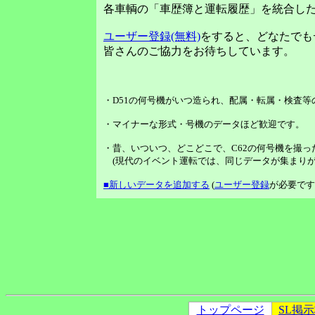
各車輌の「車歴簿と運転履歴」を統合し
ユーザー登録(無料)
をすると、どなたでも
皆さんのご協力をお待ちしています。
・D51の何号機がいつ造られ、配属・転属・検査
・マイナーな形式・号機のデータほど歓迎です。
・昔、いついつ、どこどこで、C62の何号機を撮っ
(現代のイベント運転では、同じデータが集まりが
■新しいデータを追加する
(
ユーザー登録
が必要です
トップページ
SL掲