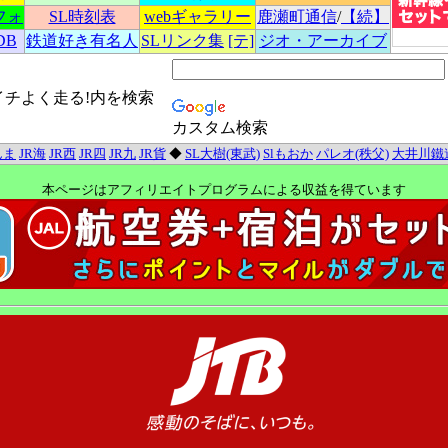
フォ
SL時刻表
webギャラリー
鹿瀬町通信
/
【続】
DB
鉄道好き有名人
SLリンク集
[テ]
ジオ・アーカイブ
イチよく走る!内を検索
カスタム検索
んま
JR海
JR西
JR四
JR九
JR貨
◆
SL大樹(東武)
Slもおか
パレオ(秩父)
大井川鐵
本ページはアフィリエイトプログラムによる収益を得ています