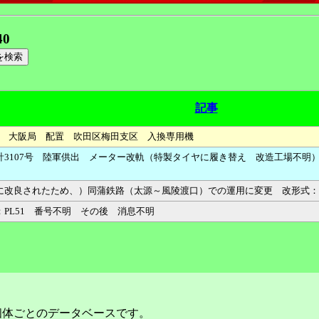
40
記事
配属 大阪局 配置 吹田区梅田支区 入換専用機
計3107号 陸軍供出 メーター改軌（特製タイヤに履き替え 改造工場不明
に改良されたため、）同蒲鉄路（太源～風陵渡口）での運用に変更 改形式：
PL51 番号不明 その後 消息不明
個体ごとのデータベースです。