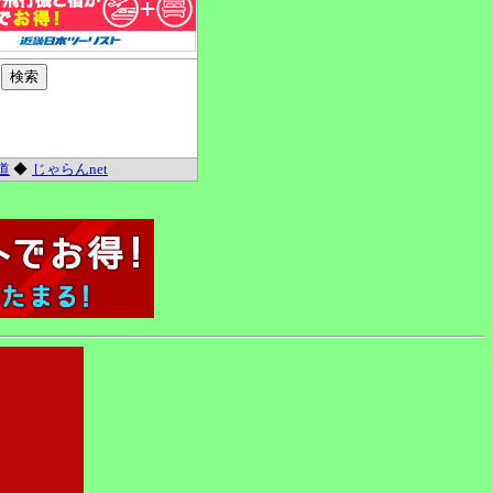
道
◆
じゃらんnet