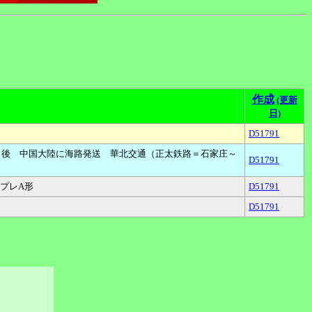
作成
(更新
日)
D51791
）後 中国大陸に海路発送 華北交通（正太鉄路＝石家庄～
D51791
プレA形
D51791
D51791