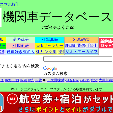
スマホ版】
機関車データベース
デゴイチよく走る!
示板
緑の草子
SL写真館
SL動画集
フォ
SL時刻表
webギャラリー
鹿瀬町通信
/
【続】
DB
鉄道好き有名人
SLリンク集
[テ]
ジオ・アーカイブ
イチよく走る!内を検索
カスタム検索
んま
JR海
JR西
JR四
JR九
JR貨
◆
SL大樹(東武)
Slもおか
パレオ(秩父)
大井川鐵
本ページはアフィリエイトプログラムによる収益を得ています