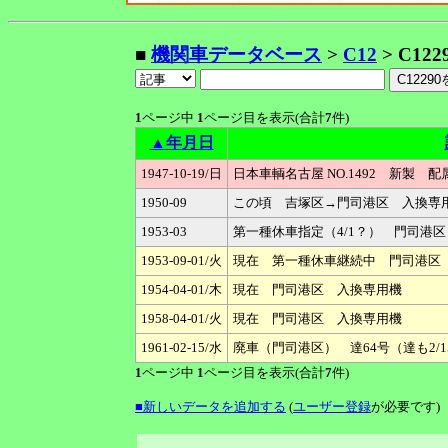
■
機関車データベース
>
C12
> C122
1
ページ中
1
ページ目を表示(合計
7
件)
▲年月日
1947-10-19/日
日本車輌名古屋 NO.1492 新製
1950-09
この頃 吉塚区→門司港区 入換専
1953-03
第一種休車指定（4/1？） 門司港区
1953-09-01/火
現在 第一種休車継続中 門司港区
1954-04-01/木
現在 門司港区 入換専用機
1958-04-01/火
現在 門司港区 入換専用機
1961-02-15/水
廃車（門司港区） 達64号（達も2/
1
ページ中
1
ページ目を表示(合計
7
件)
■新しいデータを追加する
(
ユーザー登録
が必要です)