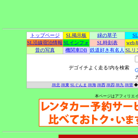
トップページ
SL掲示板
緑の草子
S
SL沿線宿泊情報
SLインフォ
SL時刻表
we
昔の写真
機関車DB
鉄道好き有名人
SL
デゴイチよく走る!内を検索
JR北
JR東
SLぐんま
JR海
JR西
JR四
JR九
JR貨
本ページはアフィリエ