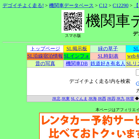
デゴイチよく走る!
>
機関車データベース
>
C12
>
C12290
>
【
機関車
デ
スマホ版
トップページ
SL掲示板
緑の草子
S
SL沿線宿泊情報
SLインフォ
SL時刻表
we
昔の写真
機関車DB
鉄道好き有名人
SL
デゴイチよく走る!内を検索
JR北
JR東
SLぐんま
JR海
JR西
JR四
JR九
JR貨
本ページはアフィリエ