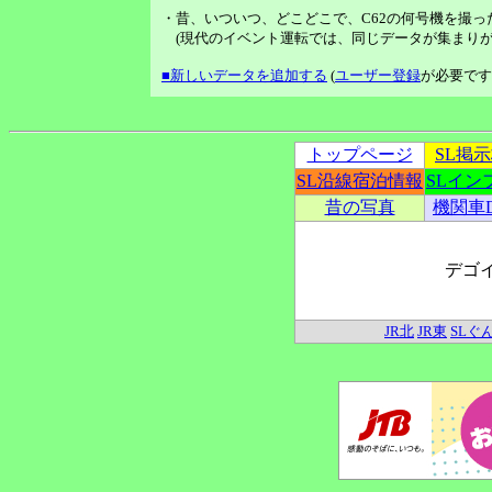
・昔、いついつ、どこどこで、C62の何号機を撮っ
(現代のイベント運転では、同じデータが集まりが
■新しいデータを追加する
(
ユーザー登録
が必要です
トップページ
SL掲
SL沿線宿泊情報
SLイン
昔の写真
機関車
デゴ
JR北
JR東
SLぐ