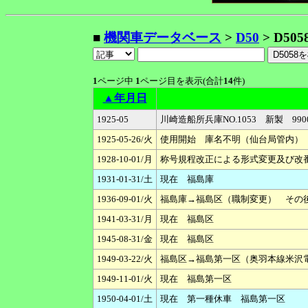
■
機関車データベース
>
D50
> D505
1
ページ中
1
ページ目を表示(合計
14
件)
▲年月日
1925-05
川崎造船所兵庫NO.1053 新製 99
1925-05-26/火
使用開始 庫名不明（仙台局管内）
1928-10-01/月
称号規程改正による形式変更及び改番 D50
1931-01-31/土
現在 福島庫
1936-09-01/火
福島庫→福島区（職制変更） その後
1941-03-31/月
現在 福島区
1945-08-31/金
現在 福島区
1949-03-22/火
福島区→福島第一区（奥羽本線米沢
1949-11-01/火
現在 福島第一区
1950-04-01/土
現在 第一種休車 福島第一区