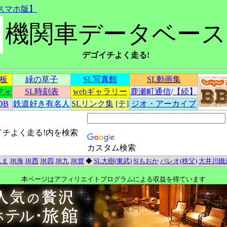
スマホ版】
機関車データベース
デゴイチよく走る!
示板
緑の草子
SL写真館
SL動画集
フォ
SL時刻表
webギャラリー
鹿瀬町通信
/
【続】
DB
鉄道好き有名人
SLリンク集
[テ]
ジオ・アーカイブ
イチよく走る!内を検索
カスタム検索
んま
JR海
JR西
JR四
JR九
JR貨
◆
SL大樹(東武)
Slもおか
パレオ(秩父)
大井川鐵
本ページはアフィリエイトプログラムによる収益を得ています