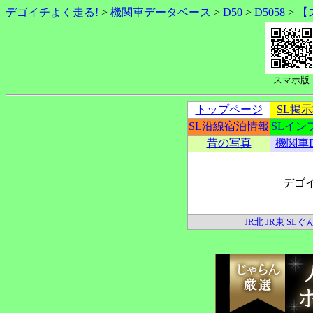
デゴイチよく走る!
>
機関車データベース
>
D50
>
D5058
>
【
スマホ版
トップページ
SL掲
SL沿線宿泊情報
SLイン
昔の写真
機関車
デゴ
JR北
JR東
SLぐ