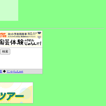
道
◆
じゃらんnet