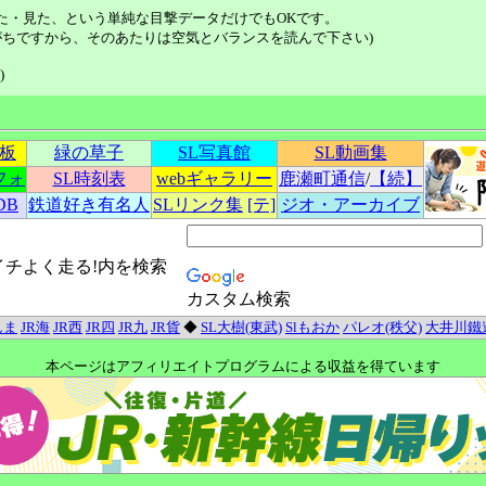
た・見た、という単純な目撃データだけでもOKです。
ちですから、そのあたりは空気とバランスを読んで下さい)
)
示板
緑の草子
SL写真館
SL動画集
フォ
SL時刻表
webギャラリー
鹿瀬町通信
/
【続】
DB
鉄道好き有名人
SLリンク集
[テ]
ジオ・アーカイブ
イチよく走る!内を検索
カスタム検索
んま
JR海
JR西
JR四
JR九
JR貨
◆
SL大樹(東武)
Slもおか
パレオ(秩父)
大井川鐵
本ページはアフィリエイトプログラムによる収益を得ています