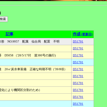
8
記事
作成
(更新日)
00形 NO.9957 配属 仙台局 配置 不明
D51791
D51791
58 （'28/5/17付 達380号の施行)
D51791
D51791
 20㎥炭水車装備 正確な時期不明（'39/8頃）
D51791
D51791
D51791
電化により機関区分割のため）
D51791
D51791
D51791