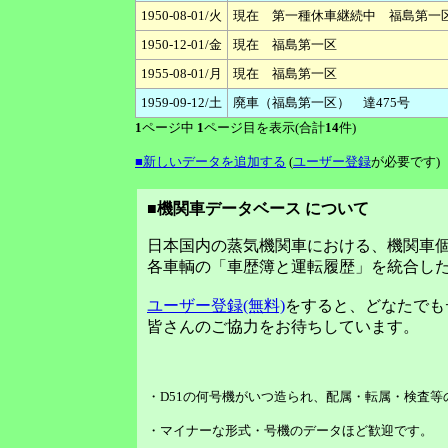
1950-08-01/火
現在 第一種休車継続中 福島第一
1950-12-01/金
現在 福島第一区
1955-08-01/月
現在 福島第一区
1959-09-12/土
廃車（福島第一区） 達475号
1
ページ中
1
ページ目を表示(合計
14
件)
■新しいデータを追加する
(
ユーザー登録
が必要です)
■機関車データベース について
日本国内の蒸気機関車における、機関車
各車輌の「車歴簿と運転履歴」を統合し
ユーザー登録(無料)
をすると、どなたでも
皆さんのご協力をお待ちしています。
・D51の何号機がいつ造られ、配属・転属・検査
・マイナーな形式・号機のデータほど歓迎です。