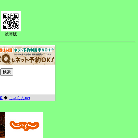
携帯版
道
◆
じゃらんnet