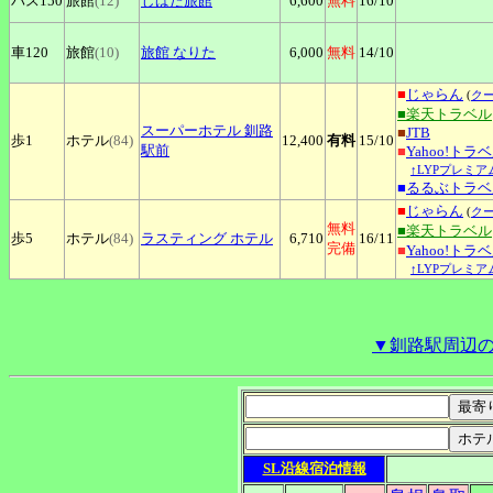
バス150
旅館
(12)
しばた旅館
6,600
無料
16
/10
車120
旅館
(10)
旅館
なりた
6,000
無料
14
/10
■
じゃらん
(
ク
■楽天トラベル
スーパーホテル
釧路
■
JTB
歩1
ホテル
(84)
12,400
有料
15
/10
駅前
■
Yahoo!トラ
↑LYPプレミア
■
るるぶトラベ
■
じゃらん
(
ク
無料
■楽天トラベル
歩5
ホテル
(84)
ラスティング
ホテル
6,710
16
/11
完備
■
Yahoo!トラ
↑LYPプレミア
▼釧路駅周辺
SL沿線宿泊情報