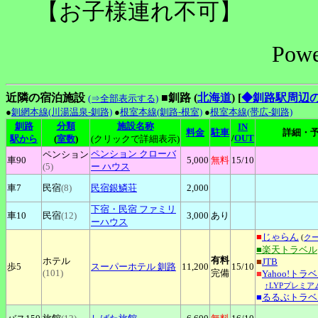
【お子様連れ不可】
Powe
近隣の宿泊施設
■釧路 (
北海道
)
[
◆釧路駅周辺
(⇒全部表示する)
●
釧網本線(川湯温泉-釧路)
●
根室本線(釧路-根室)
●
根室本線(帯広-釧路)
釧路
分類
施設名称
IN
料金
駐車
詳細・
/
OUT
駅から
(
室数
)
(クリックで詳細表示)
ペンション
クローバ
ペンション
車90
5,000
無料
15
/10
(5)
ー ハウス
車7
民宿
(8)
民宿銀鱗荘
2,000
下宿
・民宿
ファミリ
車10
民宿
(12)
3,000
あり
ーハウス
■
じゃらん
(
ク
■楽天トラベル
有料
ホテル
■
JTB
歩5
スーパーホテル
釧路
11,200
15
/10
(101)
完備
■
Yahoo!トラ
↑LYPプレミア
■
るるぶトラベ