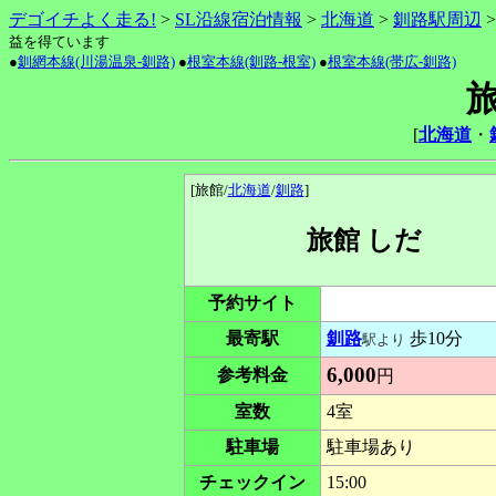
デゴイチよく走る!
>
SL沿線宿泊情報
>
北海道
>
釧路駅周辺
益を得ています
●
釧網本線(川湯温泉-釧路)
●
根室本線(釧路-根室)
●
根室本線(帯広-釧路)
[
北海道
・
[旅館/
北海道
/
釧路
]
旅館 しだ
予約サイト
最寄駅
釧路
歩10分
駅より
6,000
参考料金
円
室数
4室
駐車場
駐車場あり
チェックイン
15:00