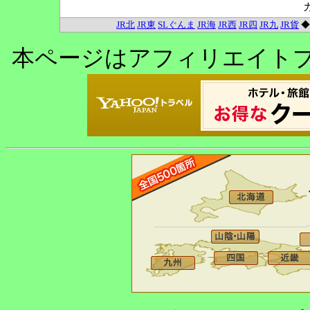
JR北
JR東
SLぐんま
JR海
JR西
JR四
JR九
JR貨
本ページはアフィリエイト