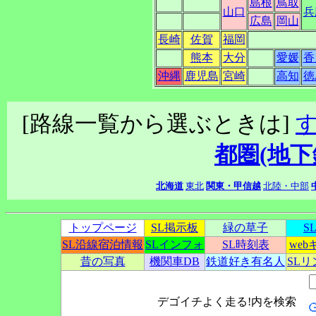
島根
鳥取
山口
兵
広島
岡山
長崎
佐賀
福岡
熊本
大分
愛媛
香
沖縄
鹿児島
宮崎
高知
徳
[路線一覧から選ぶときは]
都圏(地下
北海道
東北
関東・甲信越
北陸・中部
トップページ
SL掲示板
緑の草子
S
SL沿線宿泊情報
SLインフォ
SL時刻表
we
昔の写真
機関車DB
鉄道好き有名人
SL
デゴイチよく走る!内を検索