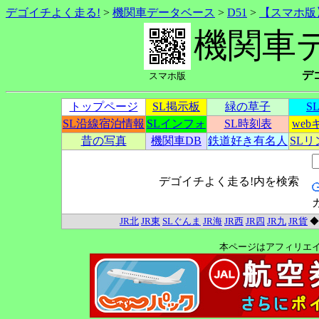
デゴイチよく走る!
>
機関車データベース
>
D51
>
【スマホ版
機関車
デ
スマホ版
トップページ
SL掲示板
緑の草子
S
SL沿線宿泊情報
SLインフォ
SL時刻表
we
昔の写真
機関車DB
鉄道好き有名人
SL
デゴイチよく走る!内を検索
JR北
JR東
SLぐんま
JR海
JR西
JR四
JR九
JR貨
本ページはアフィリエ