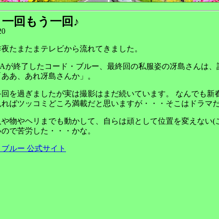
う一回もう一回♪
20
昨夜たまたまテレビから流れてきました。
にOAが終了したコード・ブルー、最終回の私服姿の冴島さんは、
「ああ、あれ冴島さんか」。
終回を過ぎましたが実は撮影はまだ続いています。 なんでも新
見ればツッコミどころ満載だと思いますが・・・そこはドラマ
人や物やヘリまでも動かして、自らは頑として位置を変えない(
いので苦労した・・・かな。
ブルー 公式サイト