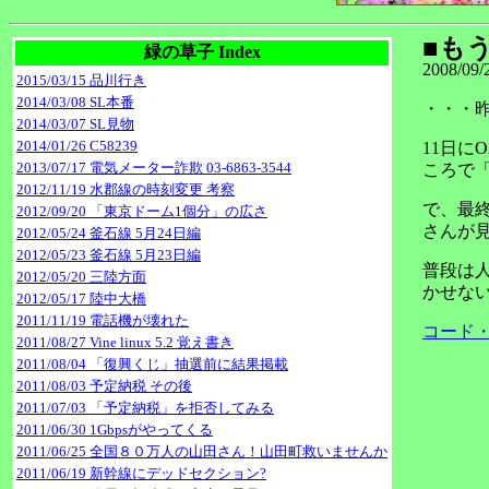
■も
緑の草子 Index
2008/09/
2015/03/15 品川行き
2014/03/08 SL本番
・・・
2014/03/07 SL見物
2014/01/26 C58239
11日
2013/07/17 電気メーター詐欺 03-6863-3544
ころで
2012/11/19 水郡線の時刻変更 考察
で、最
2012/09/20 「東京ドーム1個分」の広さ
さんが
2012/05/24 釜石線 5月24日編
2012/05/23 釜石線 5月23日編
普段は
2012/05/20 三陸方面
かせな
2012/05/17 陸中大橋
2011/11/19 電話機が壊れた
コード・
2011/08/27 Vine linux 5.2 覚え書き
2011/08/04 「復興くじ」抽選前に結果掲載
2011/08/03 予定納税 その後
2011/07/03 「予定納税」を拒否してみる
2011/06/30 1Gbpsがやってくる
2011/06/25 全国８０万人の山田さん！山田町救いませんか
2011/06/19 新幹線にデッドセクション?