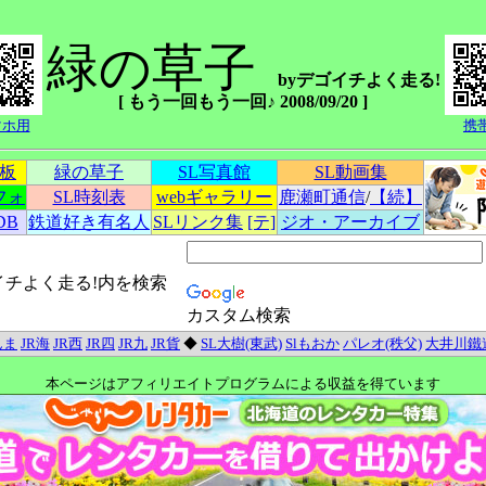
緑の草子
byデゴイチよく走る!
[ もう一回もう一回♪ 2008/09/20 ]
マホ用
携
示板
緑の草子
SL写真館
SL動画集
フォ
SL時刻表
webギャラリー
鹿瀬町通信
/
【続】
DB
鉄道好き有名人
SLリンク集
[テ]
ジオ・アーカイブ
イチよく走る!内を検索
カスタム検索
んま
JR海
JR西
JR四
JR九
JR貨
◆
SL大樹(東武)
Slもおか
パレオ(秩父)
大井川鐵
本ページはアフィリエイトプログラムによる収益を得ています