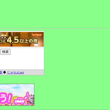
道
◆
じゃらんnet