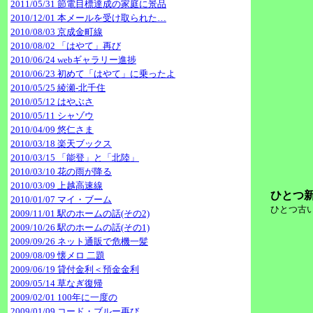
2011/05/31 節電目標達成の家庭に景品
2010/12/01 本メールを受け取られた…
2010/08/03 京成金町線
2010/08/02 「はやて」再び
2010/06/24 webギャラリー進捗
2010/06/23 初めて「はやて」に乗ったよ
2010/05/25 綾瀬-北千住
2010/05/12 はやぶさ
2010/05/11 シャゾウ
2010/04/09 悠仁さま
2010/03/18 楽天ブックス
2010/03/15 「能登」と「北陸」
2010/03/10 花の雨が降る
2010/03/09 上越高速線
ひとつ新
2010/01/07 マイ・ブーム
ひとつ古い
2009/11/01 駅のホームの話(その2)
2009/10/26 駅のホームの話(その1)
2009/09/26 ネット通販で危機一髪
2009/08/09 懐メロ 二題
2009/06/19 貸付金利＜預金金利
2009/05/14 草なぎ復帰
2009/02/01 100年に一度の
2009/01/09 コード・ブルー再び