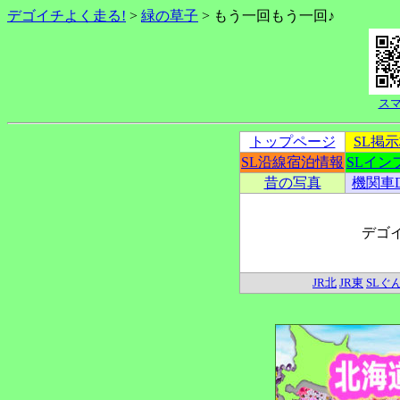
デゴイチよく走る!
>
緑の草子
> もう一回もう一回♪
ス
トップページ
SL掲
SL沿線宿泊情報
SLイン
昔の写真
機関車
デゴ
JR北
JR東
SLぐ