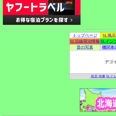
トップページ
SL掲
SL沿線宿泊情報
SLイン
昔の写真
機関車
デゴ
JR北
JR東
SLぐ