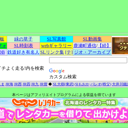
示板
緑の草子
SL写真館
SL動画集
フォ
SL時刻表
webギャラリー
鹿瀬町通信
/
【続】
DB
鉄道好き有名人
SLリンク集
[テ]
ジオ・アーカイブ
イチよく走る!内を検索
カスタム検索
んま
JR海
JR西
JR四
JR九
JR貨
◆
SL大樹(東武)
Slもおか
パレオ(秩父)
大井川鐵
本ページはアフィリエイトプログラムによる収益を得ています