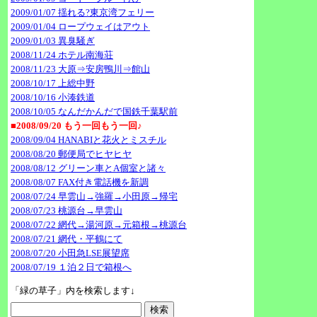
2009/01/07 揺れる?東京湾フェリー
2009/01/04 ロープウェイはアウト
2009/01/03 異臭騒ぎ
2008/11/24 ホテル南海荘
2008/11/23 大原⇒安房鴨川⇒館山
2008/10/17 上総中野
2008/10/16 小湊鉄道
2008/10/05 なんだかんだで国鉄千葉駅前
■2008/09/20 もう一回もう一回♪
2008/09/04 HANABIと花火とミスチル
2008/08/20 郵便局でヒヤヒヤ
2008/08/12 グリーン車とA個室と諸々
2008/08/07 FAX付き電話機を新調
2008/07/24 早雲山→強羅→小田原→帰宅
2008/07/23 桃源台→早雲山
2008/07/22 網代→湯河原→元箱根→桃源台
2008/07/21 網代・平鶴にて
2008/07/20 小田急LSE展望席
2008/07/19 １泊２日で箱根へ
「緑の草子」内を検索します↓