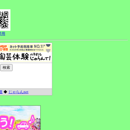
帯用
道
◆
じゃらんnet