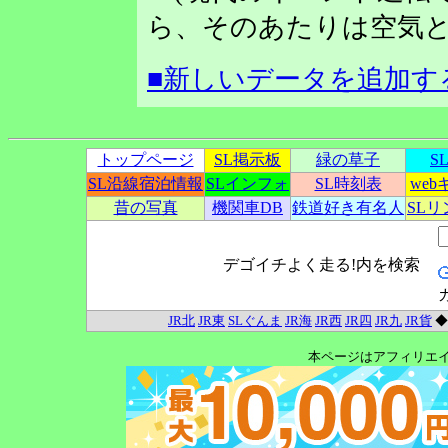
ら、そのあたりは空気と
■新しいデータを追加す
トップページ
SL掲示板
緑の草子
S
SL沿線宿泊情報
SLインフォ
SL時刻表
we
昔の写真
機関車DB
鉄道好き有名人
SL
デゴイチよく走る!内を検索
JR北
JR東
SLぐんま
JR海
JR西
JR四
JR九
JR貨
本ページはアフィリエ