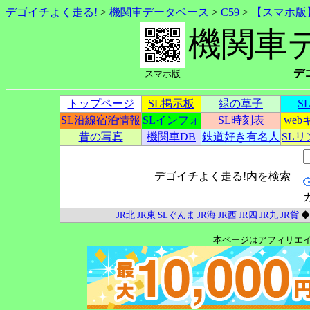
デゴイチよく走る!
>
機関車データベース
>
C59
>
【スマホ版
機関車
デ
スマホ版
トップページ
SL掲示板
緑の草子
S
SL沿線宿泊情報
SLインフォ
SL時刻表
we
昔の写真
機関車DB
鉄道好き有名人
SL
デゴイチよく走る!内を検索
JR北
JR東
SLぐんま
JR海
JR西
JR四
JR九
JR貨
本ページはアフィリエ