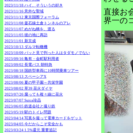
2023/11/18 ハイ、そういうの好き
直接お
2023/11/16 意外な聖域
2023/11/12 東京国際フォーラム
界一の
2023/11/08 釜石線土倉トンネルのアレ
2023/11/07 めがね橋を、渡る
2023/11/05 彼の地に再訪
2023/11/01 新京成
2023/10/13 ダルマ転轍機
2023/10/09 パッと見で判った人はタダモノでない
2023/09/16 亀有・金町駅利用者
2023/09/02 長電バス 朝特急
2023/08/18 国鉄型車両に10時間乗車ツアー
2023/08/13 スペーシアX
2023/08/06 夏の甲子園～共栄学園
2023/08/02 草39 花火ダイヤ
2023/07/26 腐っても複々線に花火
2023/07/07 Suica珍品
2023/06/05 鉄道会社と撮り鉄
2023/05/19 駅のトイレ問題
2023/04/14 写真を撮って電車カードをゲット
2023/04/05 今だからこそ安全かも
2023/03/24 1.5%還元 重要追記