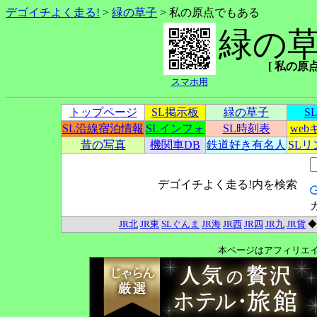
デゴイチよく走る!
>
緑の草子
> 私の原点でもある
緑の
[ 私の原点で
スマホ用
トップページ
SL掲示板
緑の草子
S
SL沿線宿泊情報
SLインフォ
SL時刻表
we
昔の写真
機関車DB
鉄道好き有名人
SL
デゴイチよく走る!内を検索
JR北
JR東
SLぐんま
JR海
JR西
JR四
JR九
JR貨
本ページはアフィリエ