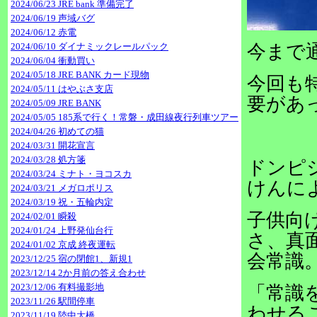
2024/06/23 JRE bank 準備完了
2024/06/19 声域バグ
2024/06/12 赤電
2024/06/10 ダイナミックレールパック
今まで
2024/06/04 衝動買い
2024/05/18 JRE BANK カード現物
今回も
2024/05/11 はやぶさ支店
要があ
2024/05/09 JRE BANK
2024/05/05 185系で行く！常磐・成田線夜行列車ツアー
2024/04/26 初めての猫
2024/03/31 開花宣言
2024/03/28 処方箋
ドンピ
2024/03/24 ミナト・ヨコスカ
けんに
2024/03/21 メガロポリス
2024/03/19 祝・五輪内定
子供向
2024/02/01 瞬殺
2024/01/24 上野発仙台行
さ、真
2024/01/02 京成 終夜運転
会常識
2023/12/25 宿の閉館1、新規1
2023/12/14 2か月前の答え合わせ
2023/12/06 有料撮影地
「常識
2023/11/26 駅間停車
わせる
2023/11/19 陸中大橋