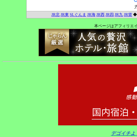
JR北
JR東
SLぐんま
JR海
JR西
JR四
JR九
JR貨
本ページはアフィリエ
デゴイチよ