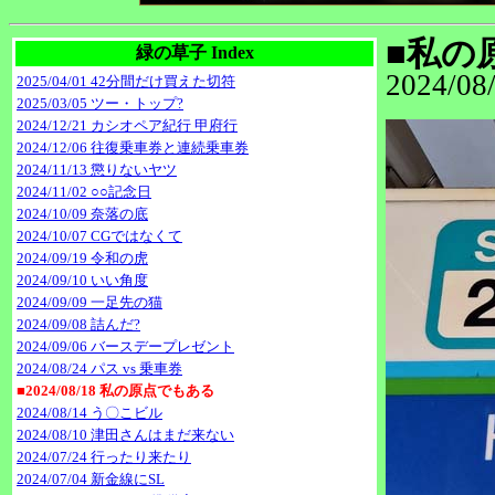
■私の
緑の草子 Index
2024/08
2025/04/01 42分間だけ買えた切符
2025/03/05 ツー・トップ?
2024/12/21 カシオペア紀行 甲府行
2024/12/06 往復乗車券と連続乗車券
2024/11/13 懲りないヤツ
2024/11/02 ○○記念日
2024/10/09 奈落の底
2024/10/07 CGではなくて
2024/09/19 令和の虎
2024/09/10 いい角度
2024/09/09 一足先の猫
2024/09/08 詰んだ?
2024/09/06 バースデープレゼント
2024/08/24 パス vs 乗車券
■2024/08/18 私の原点でもある
2024/08/14 う〇こビル
2024/08/10 津田さんはまだ来ない
2024/07/24 行ったり来たり
2024/07/04 新金線にSL