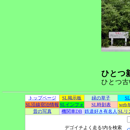
ひとつ
ひとつ古
トップページ
SL掲示板
緑の草子
S
SL沿線宿泊情報
SLインフォ
SL時刻表
we
昔の写真
機関車DB
鉄道好き有名人
SL
デゴイチよく走る!内を検索