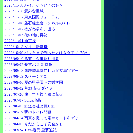
2023/11/18 ハイ、そういうの好き
2023/11/16 意外な聖域
2023/11/12 東京国際フォーラム
2023/11/08 釜石線土倉トンネルのアレ
2023/11/07 めがね橋を、渡る
2023/11/05 彼の地に再訪
2023/11/01 新京成
2023/10/13 ダルマ転轍機
2023/10/09 パッと見で判った人はタダモノでない
2023/09/16 亀有・金町駅利用者
2023/09/02 長電バス 朝特急
2023/08/18 国鉄型車両に10時間乗車ツアー
2023/08/13 スペーシアX
2023/08/06 夏の甲子園～共栄学園
2023/08/02 草39 花火ダイヤ
2023/07/26 腐っても複々線に花火
2023/07/07 Suica珍品
2023/06/05 鉄道会社と撮り鉄
2023/05/19 駅のトイレ問題
2023/04/14 写真を撮って電車カードをゲット
2023/04/05 今だからこそ安全かも
2023/03/24 1.5%還元 重要追記