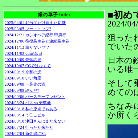
■初め
緑の草子 Index
2024/04
2025/04/01 42分間だけ買えた切符
2025/03/05 ツー・トップ?
2024/12/21 カシオペア紀行 甲府行
狙った
2024/12/06 往復乗車券と連続乗車券
でいた
2024/11/13 懲りないヤツ
2024/11/02 ○○記念日
日本の鉄
2024/10/09 奈落の底
2024/10/07 CGではなくて
いる唯
2024/09/19 令和の虎
2024/09/10 いい角度
そして
2024/09/09 一足先の猫
めての
2024/09/08 詰んだ?
2024/09/06 バースデープレゼント
2024/08/24 パス vs 乗車券
ちなみ
2024/08/18 私の原点でもある
か所く
2024/08/14 う〇こビル
2024/08/10 津田さんはまだ来ない
2024/07/24 行ったり来たり
2024/07/04 新金線にSL