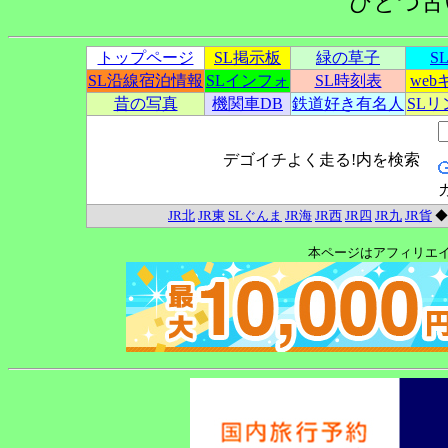
ひとつ古
トップページ
SL掲示板
緑の草子
S
SL沿線宿泊情報
SLインフォ
SL時刻表
we
昔の写真
機関車DB
鉄道好き有名人
SL
デゴイチよく走る!内を検索
JR北
JR東
SLぐんま
JR海
JR西
JR四
JR九
JR貨
本ページはアフィリエ