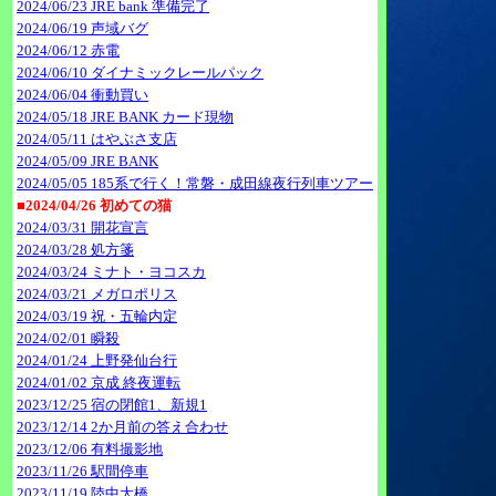
2024/06/23 JRE bank 準備完了
2024/06/19 声域バグ
2024/06/12 赤電
2024/06/10 ダイナミックレールパック
2024/06/04 衝動買い
2024/05/18 JRE BANK カード現物
2024/05/11 はやぶさ支店
2024/05/09 JRE BANK
2024/05/05 185系で行く！常磐・成田線夜行列車ツアー
■2024/04/26 初めての猫
2024/03/31 開花宣言
2024/03/28 処方箋
2024/03/24 ミナト・ヨコスカ
2024/03/21 メガロポリス
2024/03/19 祝・五輪内定
2024/02/01 瞬殺
2024/01/24 上野発仙台行
2024/01/02 京成 終夜運転
2023/12/25 宿の閉館1、新規1
2023/12/14 2か月前の答え合わせ
2023/12/06 有料撮影地
2023/11/26 駅間停車
2023/11/19 陸中大橋