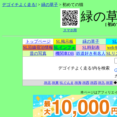
デゴイチよく走る!
>
緑の草子
> 初めての猫
緑の
[ 初めて
スマホ用
トップページ
SL掲示板
緑の草子
S
SL沿線宿泊情報
SLインフォ
SL時刻表
we
昔の写真
機関車DB
鉄道好き有名人
SL
デゴイチよく走る!内を検索
JR北
JR東
SLぐんま
JR海
JR西
JR四
JR九
JR貨
本ページはアフィリエ