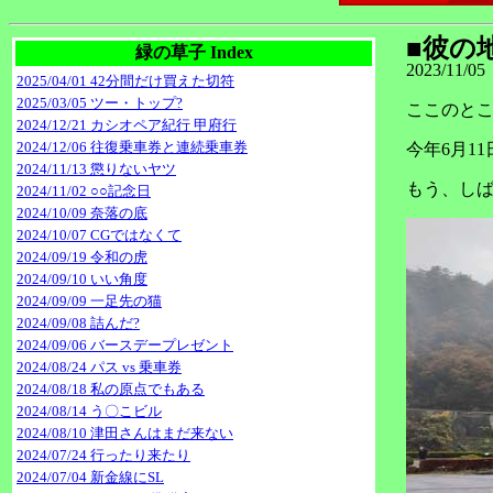
■彼の
緑の草子 Index
2023/11/05
2025/04/01 42分間だけ買えた切符
2025/03/05 ツー・トップ?
ここのと
2024/12/21 カシオペア紀行 甲府行
2024/12/06 往復乗車券と連続乗車券
今年6月1
2024/11/13 懲りないヤツ
もう、し
2024/11/02 ○○記念日
2024/10/09 奈落の底
2024/10/07 CGではなくて
2024/09/19 令和の虎
2024/09/10 いい角度
2024/09/09 一足先の猫
2024/09/08 詰んだ?
2024/09/06 バースデープレゼント
2024/08/24 パス vs 乗車券
2024/08/18 私の原点でもある
2024/08/14 う〇こビル
2024/08/10 津田さんはまだ来ない
2024/07/24 行ったり来たり
2024/07/04 新金線にSL