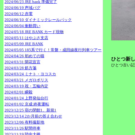
2024/06/23 JRE bank 準備完了
2024/06/19 声域バグ
2024/06/12 赤電
2024/06/10 ダイナミックレールパック
2024/06/04 衝動買い
2024/05/18 JRE BANK カード現物
2024/05/11 はやぶさ支店
2024/05/09 JRE BANK
2024/05/05 185系で行く！常磐・成田線夜行列車ツアー
2024/04/26 初めての猫
ひとつ新し
2024/03/31 開花宣言
ひとつ古い記
2024/03/28 処方箋
2024/03/24 ミナト・ヨコスカ
2024/03/21 メガロポリス
2024/03/19 祝・五輪内定
2024/02/01 瞬殺
2024/01/24 上野発仙台行
2024/01/02 京成 終夜運転
2023/12/25 宿の閉館1、新規1
2023/12/14 2か月前の答え合わせ
2023/12/06 有料撮影地
2023/11/26 駅間停車
2023/11/19 陸中大橋