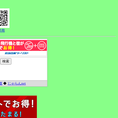
帯用
道
◆
じゃらんnet