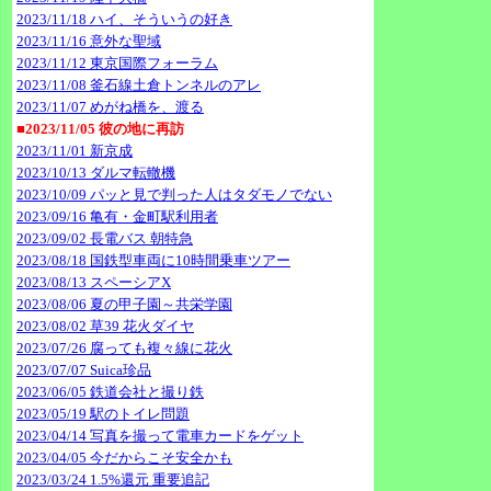
2023/11/18 ハイ、そういうの好き
2023/11/16 意外な聖域
2023/11/12 東京国際フォーラム
2023/11/08 釜石線土倉トンネルのアレ
2023/11/07 めがね橋を、渡る
■2023/11/05 彼の地に再訪
2023/11/01 新京成
2023/10/13 ダルマ転轍機
2023/10/09 パッと見で判った人はタダモノでない
2023/09/16 亀有・金町駅利用者
2023/09/02 長電バス 朝特急
2023/08/18 国鉄型車両に10時間乗車ツアー
2023/08/13 スペーシアX
2023/08/06 夏の甲子園～共栄学園
2023/08/02 草39 花火ダイヤ
2023/07/26 腐っても複々線に花火
2023/07/07 Suica珍品
2023/06/05 鉄道会社と撮り鉄
2023/05/19 駅のトイレ問題
2023/04/14 写真を撮って電車カードをゲット
2023/04/05 今だからこそ安全かも
2023/03/24 1.5%還元 重要追記