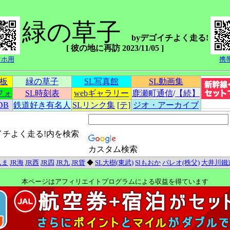
緑の草子
byデゴイチよく走る!
[ 彼の地に再訪 2023/11/05 ]
マホ用
携
示板
緑の草子
SL写真館
SL動画集
フォ
SL時刻表
webギャラリー
鹿瀬町通信
/
【続】
DB
鉄道好き有名人
SLリンク集
[テ]
ジオ・アーカイブ
イチよく走る!内を検索
カスタム検索
んま
JR海
JR西
JR四
JR九
JR貨
◆
SL大樹(東武)
Slもおか
パレオ(秩父)
大井川鐵
本ページはアフィリエイトプログラムによる収益を得ています