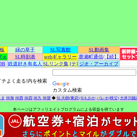
示板
緑の草子
SL写真館
SL動画集
フォ
SL時刻表
webギャラリー
鹿瀬町通信
/
【続】
DB
鉄道好き有名人
SLリンク集
[テ]
ジオ・アーカイブ
イチよく走る!内を検索
カスタム検索
んま
JR海
JR西
JR四
JR九
JR貨
◆
SL大樹(東武)
Slもおか
パレオ(秩父)
大井川鐵
本ページはアフィリエイトプログラムによる収益を得ています