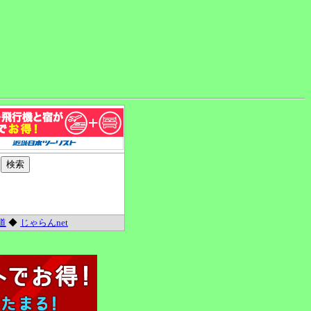
道
◆
じゃらんnet