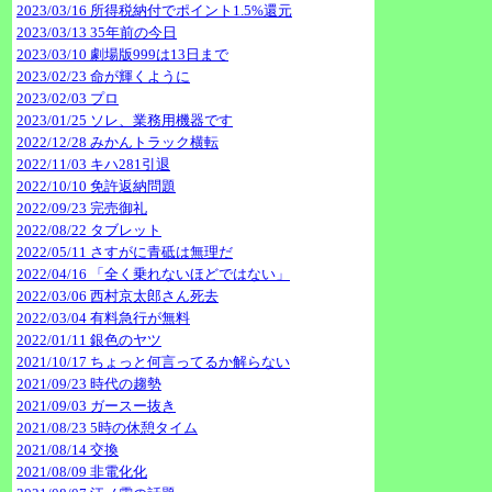
2023/03/16 所得税納付でポイント1.5%還元
2023/03/13 35年前の今日
2023/03/10 劇場版999は13日まで
2023/02/23 命が輝くように
2023/02/03 プロ
2023/01/25 ソレ、業務用機器です
2022/12/28 みかんトラック横転
2022/11/03 キハ281引退
2022/10/10 免許返納問題
2022/09/23 完売御礼
2022/08/22 タブレット
2022/05/11 さすがに青砥は無理だ
2022/04/16 「全く乗れないほどではない」
2022/03/06 西村京太郎さん死去
2022/03/04 有料急行が無料
2022/01/11 銀色のヤツ
2021/10/17 ちょっと何言ってるか解らない
2021/09/23 時代の趨勢
2021/09/03 ガースー抜き
2021/08/23 5時の休憩タイム
2021/08/14 交換
2021/08/09 非電化化