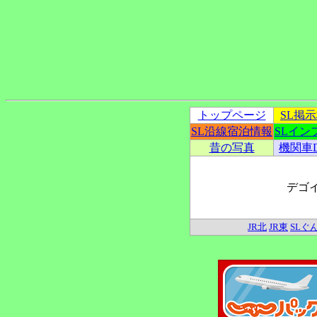
トップページ
SL掲
SL沿線宿泊情報
SLイン
昔の写真
機関車
デゴ
JR北
JR東
SLぐ