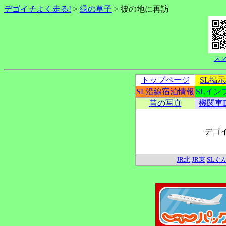
デゴイチよく走る!
>
緑の草子
> 彼の地に再訪
ス
トップページ
SL掲
SL沿線宿泊情報
SLイン
昔の写真
機関車
デゴ
JR北
JR東
SLぐ