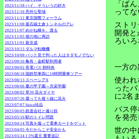
「ばん
2023/11/18 ハイ、そういうの好き
ってな
2023/11/16 意外な聖域
2023/11/12 東京国際フォーラム
ストリ
2023/11/08 釜石線土倉トンネルのアレ
2023/11/07 めがね橋を、渡る
開発と
2023/11/05 彼の地に再訪
ろいろ
2023/11/01 新京成
2023/10/13 ダルマ転轍機
2023/10/09 パッと見で判った人はタダモノでない
2023/09/16 亀有・金町駅利用者
一方の
2023/09/02 長電バス 朝特急
2023/08/18 国鉄型車両に10時間乗車ツアー
使われ
2023/08/13 スペーシアX
2023/08/06 夏の甲子園～共栄学園
ったバ
2023/08/02 草39 花火ダイヤ
に2名
2023/07/26 腐っても複々線に花火
2023/07/07 Suica珍品
バス停
2023/06/05 鉄道会社と撮り鉄
を発売
2023/05/19 駅のトイレ問題
2023/04/14 写真を撮って電車カードをゲット
世の中
2023/04/05 今だからこそ安全かも
2023/03/24 1.5%還元 重要追記
もいる