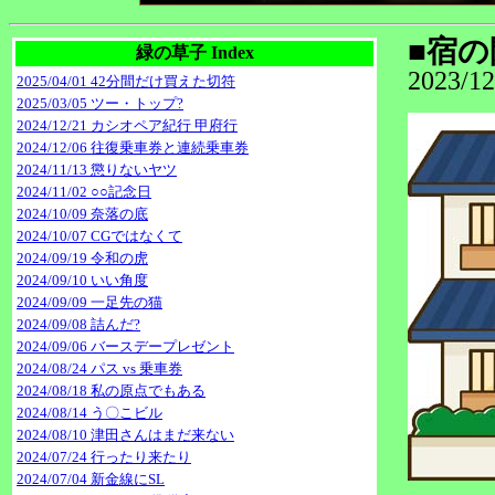
■宿の
緑の草子 Index
2023/12
2025/04/01 42分間だけ買えた切符
2025/03/05 ツー・トップ?
2024/12/21 カシオペア紀行 甲府行
2024/12/06 往復乗車券と連続乗車券
2024/11/13 懲りないヤツ
2024/11/02 ○○記念日
2024/10/09 奈落の底
2024/10/07 CGではなくて
2024/09/19 令和の虎
2024/09/10 いい角度
2024/09/09 一足先の猫
2024/09/08 詰んだ?
2024/09/06 バースデープレゼント
2024/08/24 パス vs 乗車券
2024/08/18 私の原点でもある
2024/08/14 う〇こビル
2024/08/10 津田さんはまだ来ない
2024/07/24 行ったり来たり
2024/07/04 新金線にSL