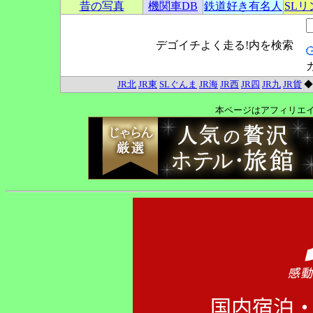
昔の写真
機関車DB
鉄道好き有名人
SL
デゴイチよく走る!内を検索
JR北
JR東
SLぐんま
JR海
JR西
JR四
JR九
JR貨
本ページはアフィリエ