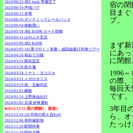
2024/06/23 JRE bank 準備完了
宿の閉
2024/06/19 声域バグ
目まぐ
2024/06/12 赤電
プ。
2024/06/10 ダイナミックレールパック
2024/06/04 衝動買い
2024/05/18 JRE BANK カード現物
2024/05/11 はやぶさ支店
2024/05/09 JRE BANK
まず新
2024/05/05 185系で行く！常磐・成田線夜行列車ツアー
にあ
2024/04/26 初めての猫
に閉館
2024/03/31 開花宣言
2024/03/28 処方箋
1996
2024/03/24 ミナト・ヨコスカ
2024/03/21 メガロポリス
の際、
2024/03/19 祝・五輪内定
毎回天
2024/02/01 瞬殺
です。
2024/01/24 上野発仙台行
2024/01/02 京成 終夜運転
3年目
■2023/12/25 宿の閉館1、新規1
2023/12/14 2か月前の答え合わせ
ら、オ
2023/12/06 有料撮影地
たっけ
2023/11/26 駅間停車
2023/11/19 陸中大橋