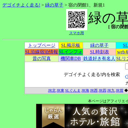
デゴイチよく走る!
>
緑の草子
> 宿の閉館1、新規1
緑の
[ 宿の閉館1
スマホ用
トップページ
SL掲示板
緑の草子
S
SL沿線宿泊情報
SLインフォ
SL時刻表
we
昔の写真
機関車DB
鉄道好き有名人
SL
デゴイチよく走る!内を検索
JR北
JR東
SLぐんま
JR海
JR西
JR四
JR九
JR貨
本ページはアフィリエ