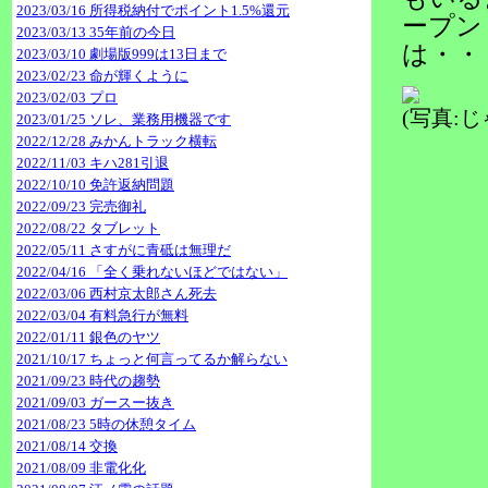
2023/03/16 所得税納付でポイント1.5%還元
ープン
2023/03/13 35年前の今日
は・・
2023/03/10 劇場版999は13日まで
2023/02/23 命が輝くように
2023/02/03 プロ
(写真:
2023/01/25 ソレ、業務用機器です
2022/12/28 みかんトラック横転
2022/11/03 キハ281引退
2022/10/10 免許返納問題
2022/09/23 完売御礼
2022/08/22 タブレット
2022/05/11 さすがに青砥は無理だ
2022/04/16 「全く乗れないほどではない」
2022/03/06 西村京太郎さん死去
2022/03/04 有料急行が無料
2022/01/11 銀色のヤツ
2021/10/17 ちょっと何言ってるか解らない
2021/09/23 時代の趨勢
2021/09/03 ガースー抜き
2021/08/23 5時の休憩タイム
2021/08/14 交換
2021/08/09 非電化化