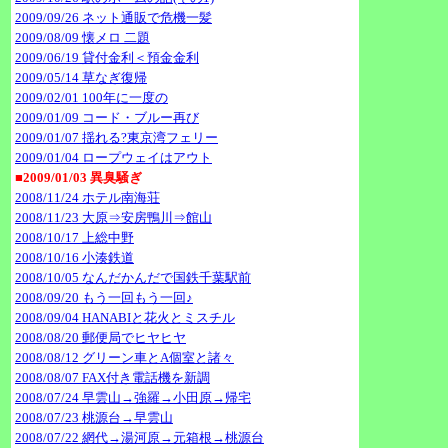
2009/09/26 ネット通販で危機一髪
2009/08/09 懐メロ 二題
2009/06/19 貸付金利＜預金金利
2009/05/14 草なぎ復帰
2009/02/01 100年に一度の
2009/01/09 コード・ブルー再び
2009/01/07 揺れる?東京湾フェリー
2009/01/04 ロープウェイはアウト
■2009/01/03 異臭騒ぎ
2008/11/24 ホテル南海荘
2008/11/23 大原⇒安房鴨川⇒館山
2008/10/17 上総中野
2008/10/16 小湊鉄道
2008/10/05 なんだかんだで国鉄千葉駅前
2008/09/20 もう一回もう一回♪
2008/09/04 HANABIと花火とミスチル
2008/08/20 郵便局でヒヤヒヤ
2008/08/12 グリーン車とA個室と諸々
2008/08/07 FAX付き電話機を新調
2008/07/24 早雲山→強羅→小田原→帰宅
2008/07/23 桃源台→早雲山
2008/07/22 網代→湯河原→元箱根→桃源台