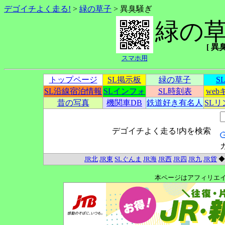
デゴイチよく走る!
>
緑の草子
> 異臭騒ぎ
緑の
[ 異臭
スマホ用
トップページ
SL掲示板
緑の草子
S
SL沿線宿泊情報
SLインフォ
SL時刻表
we
昔の写真
機関車DB
鉄道好き有名人
SL
デゴイチよく走る!内を検索
JR北
JR東
SLぐんま
JR海
JR西
JR四
JR九
JR貨
本ページはアフィリエ