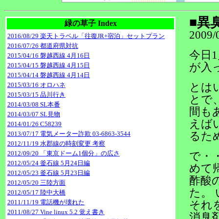
■異
緑の草子 Index
2009/
2016/08/29 楽天トラベル「往復JR+宿泊」セットプラン
2016/07/26 都道府県対抗
今日
2015/04/16 磐越西線 4月16日
が入
2015/04/15 磐越西線 4月15日
2015/04/14 磐越西線 4月14日
とは
2015/03/16 オロハネ
2015/03/15 品川行き
とで
2014/03/08 SL本番
間も
2014/03/07 SL見物
えば
2014/01/26 C58239
るた
2013/07/17 電気メーター詐欺 03-6863-3544
2012/11/19 水郡線の時刻変更 考察
2012/09/20 「東京ドーム1個分」の広さ
で・
2012/05/24 釜石線 5月24日編
めて
2012/05/23 釜石線 5月23日編
酢酸
2012/05/20 三陸方面
た。
2012/05/17 陸中大橋
2011/11/19 電話機が壊れた
それ
2011/08/27 Vine linux 5.2 覚え書き
消臭