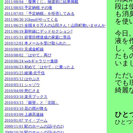
2011/08/04 「復興くじ」抽選前に結果掲載
段は
2011/08/03 予定納税 その後
も消
2011/07/03 「予定納税」を拒否してみる
2011/06/30 1Gbpsがやってくる
を使
2011/06/25 全国８０万人の山田さん！山田町救いませんか
2011/06/19 新幹線にデッドセクション?
今日
2011/05/31 節電目標達成の家庭に景品
液を
2010/12/01 本メールを受け取られた…
し、
2010/08/03 京成金町線
たも
2010/08/02 「はやて」再び
2010/06/24 webギャラリー進捗
いま
2010/06/23 初めて「はやて」に乗ったよ
2010/05/25 綾瀬-北千住
ただ
2010/05/12 はやぶさ
でも
2010/05/11 シャゾウ
綺麗
2010/04/09 悠仁さま
2010/03/18 楽天ブックス
2010/03/15 「能登」と「北陸」
2010/03/10 花の雨が降る
ひと
2010/03/09 上越高速線
2010/01/07 マイ・ブーム
ひとつ
2009/11/01 駅のホームの話(その2)
2009/10/26 駅のホームの話(その1)