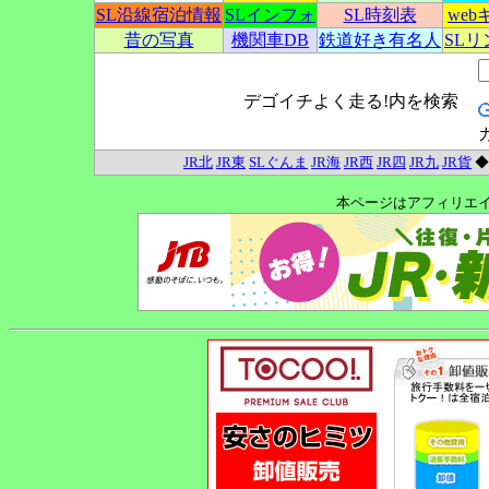
SL沿線宿泊情報
SLインフォ
SL時刻表
we
昔の写真
機関車DB
鉄道好き有名人
SL
デゴイチよく走る!内を検索
JR北
JR東
SLぐんま
JR海
JR西
JR四
JR九
JR貨
本ページはアフィリエ