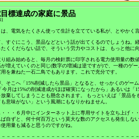
電目標達成の家庭に景品
31
りは、電気をたくさん使って生計を立てている私が、とやかく
て、すぐにこう、景品などという話が出てくるのでしょうね。経
ったくくだらない話で、そういう労力やコストは、もっと他に
取り組み始めると、毎月の検針票に印字される電力使用量の数値
高が増えていくのと同じ(数字の増減は逆ですが)で、一種のゲ
実用を兼ねた一石二鳥でもあります。これで充分です。
が、そこへ「15%削減したら景品」となると、せっかくのゲー
「今月は15%の削減達成がほぼ確実になったから」あるいは「
を放棄してしまうことも懸念されます。 もっといえば「景品を
ても意味がない」という風潮にもなりかねません。
も・・・６月中にインターネット上に専用サイトを立ち上げ・
れば自ずと、何十何百万という莫大な数のアクセスも発生しな
力使用量も減ると思うのですがね。
－－－－－－－－－－－－－－－－－－－－－－－－－－－－