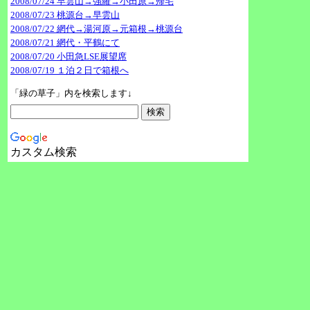
2008/07/24 早雲山→強羅→小田原→帰宅
2008/07/23 桃源台→早雲山
2008/07/22 網代→湯河原→元箱根→桃源台
2008/07/21 網代・平鶴にて
2008/07/20 小田急LSE展望席
2008/07/19 １泊２日で箱根へ
「緑の草子」内を検索します↓
カスタム検索