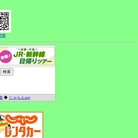
帯用
道
◆
じゃらんnet