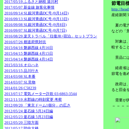
2017/05/19 ふるさと納税 湯川村
節電目
2017/05/07 新金線 旅客化事情
http://hea
2016/09/14 SL銀河青函DC号 (9月14日)
産経新聞 5
2016/09/13 SL銀河青函DC号 (9月13日)
2016/09/08 SL銀河青函DC号 (9月8日)
夏の電力
2016/09/07 SL銀河青函DC号 (9月7日)
などの「
2016/08/29 楽天トラベル「往復JR+宿泊」セットプラン
対象は、
2016/07/26 都道府県対抗
較するこ
2015/04/16 磐越西線 4月16日
2015/04/15 磐越西線 4月15日
景品には
2015/04/14 磐越西線 4月14日
2015/03/16 オロハネ
経産省は
2015/03/15 品川行き
節電を進
2014/03/08 SL本番
2014/03/07 SL見物
政府は、
2014/01/26 C58239
ると罰金
2013/07/17 電気メーター詐欺 03-6863-3544
2012/11/19 水郡線の時刻変更 考察
需要が供
2012/09/20 「東京ドーム1個分」の広さ
－－－
2012/05/24 釜石線 5月24日編
2012/05/23 釜石線 5月23日編
2012/05/20 三陸方面
2012/05/17 陸中大橋