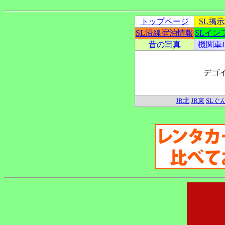
トップページ
SL掲
SL沿線宿泊情報
SLイン
昔の写真
機関車
デゴ
JR北
JR東
SLぐ