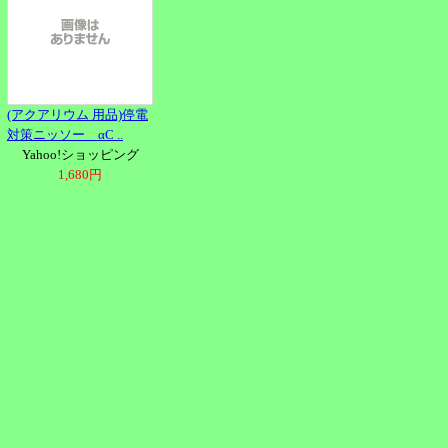
(アクアリウム 用品)停電
対策ニッソー αC ..
Yahoo!ショッピング
1,680円