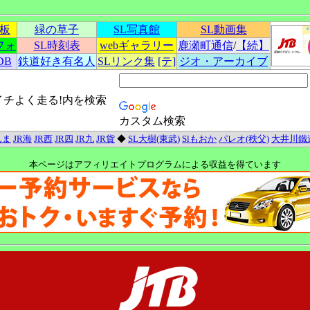
示板
緑の草子
SL写真館
SL動画集
フォ
SL時刻表
webギャラリー
鹿瀬町通信
/
【続】
DB
鉄道好き有名人
SLリンク集
[テ]
ジオ・アーカイブ
イチよく走る!内を検索
カスタム検索
んま
JR海
JR西
JR四
JR九
JR貨
◆
SL大樹(東武)
Slもおか
パレオ(秩父)
大井川鐵
本ページはアフィリエイトプログラムによる収益を得ています