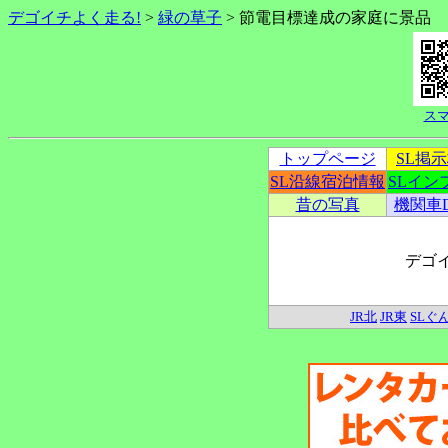
デゴイチよく走る!
>
緑の草子
> 節電目標達成の家庭に景品
ス
トップページ
SL掲
SL沿線宿泊情報
SLイン
昔の写真
機関車
デゴ
JR北
JR東
SLぐ