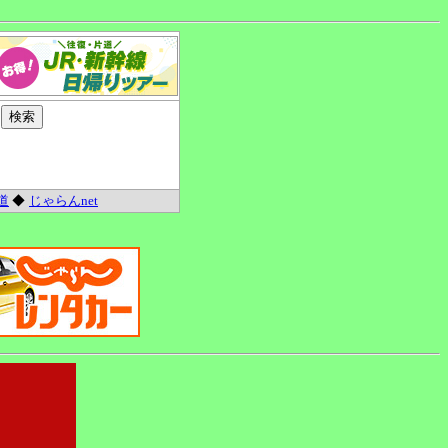
道
◆
じゃらんnet