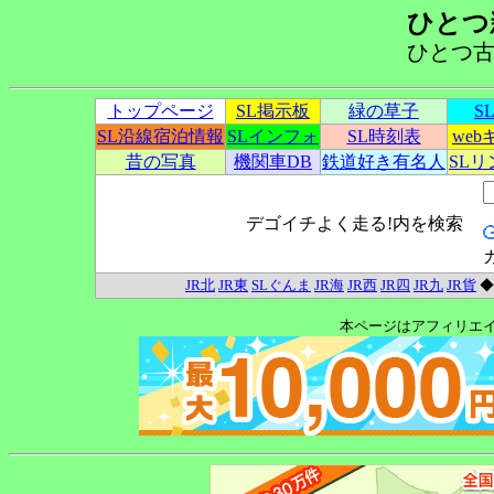
ひとつ
ひとつ古
トップページ
SL掲示板
緑の草子
S
SL沿線宿泊情報
SLインフォ
SL時刻表
we
昔の写真
機関車DB
鉄道好き有名人
SL
デゴイチよく走る!内を検索
JR北
JR東
SLぐんま
JR海
JR西
JR四
JR九
JR貨
本ページはアフィリエ