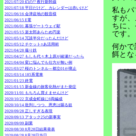
2021/07/20 幻の!? 夜行新幹線
2021/07/18 平日だけど、カレンダーは赤いけど
私もパ
2021/06/16 会津盆地の観音様
すが、
2021/06/15 E電
ちに、
2021/06/01 幕張ゲートウェイ駅
2021/05/15 楽太郎あらため円楽
です。
2021/05/14 冗談半分だったんだけど
2021/05/12 チケット○あ活用術
何かで
2021/04/28 撮り鉄
餌とな
2021/04/27 もしも代々木上原が綾瀬だったら
2021/04/04 変に悩んでも仕方が無い例
2021/03/27 桜のトンネル～都立01が廃止
2021/03/14 185系電車
2021/01/23 終電
2021/01/15 新金線の旅客化熱がまた発症
2020/11/01 もちろん買えませんけど
2020/10/22 京成金町線に6両編成
2020/10/14 批判しつつ、恩恵は賜る奴
2020/09/28 正しすぎる表現
2020/09/13 アタック25の新事実
2020/09/09 副業
2020/08/30 8月28日結果発表
2020/08/28 8月28日当日