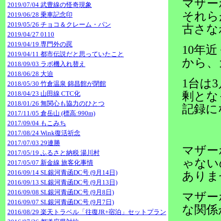
マザー
2019/07/04 武豊線の怪奇現象
それら
2019/06/28 乗車記念印
2019/05/26 チョコ＆クレーム・パン
古さな
2019/04/27 0110
2019/04/19 専門外の罠
10年
2019/04/11 都市伝説だと思っていたこと
から、
2018/09/03 ラボ機入れ替え
2018/06/28 大迫
1台は
2018/05/30 竹倉温泉 錦昌館が閉館
2018/04/23 山田線 CTC化
剰とな
2018/01/26 無関心も協力のひとつ
記録に
2017/11/05 倉岳山 (標高:990m)
2017/09/04 もこみち
2017/08/24 Wink復活祈念
2017/07/03 29連勝
マザー
2017/05/19 ふるさと納税 湯川村
ゃない
2017/05/07 新金線 旅客化事情
2016/09/14 SL銀河青函DC号 (9月14日)
ありま
2016/09/13 SL銀河青函DC号 (9月13日)
2016/09/08 SL銀河青函DC号 (9月8日)
マザー
2016/09/07 SL銀河青函DC号 (9月7日)
な関係
2016/08/29 楽天トラベル「往復JR+宿泊」セットプラン