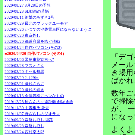
2020/08/27 8月28日の予想
2020/08/23 SL動画の苦悩
2020/08/11 衝撃のあずさ2号
2020/07/29 最北のブラックユーモア
2020/07/26 かつての池袋電車区にならないように
2020/07/20 東京外し
2020/06/20 都道府県を跨ぐ移動
2020/04/24 自作パソコン (その2)
■2020/04/20 自作パソコン (その1)
「デゴ
2020/04/06 緊急事態宣言へ?
メール
2020/03/28 マスオさん
き場用
2020/03/20 キセル無罪
2020/02/29 2月29日
ばかれ
2020/02/01 番代さらに
2020/01/20 番代の続き
数年ご
2020/01/13 会津若松にヘンなもの
で掃除
2019/12/28 所さんの～遠距離通勤/通学
が、 
2019/11/30 中曽根氏 死去
2019/11/07 野ざらしのジオラマ
になっ
2019/09/29 常磐お召し 復路
2019/09/28 常磐お召し
よくよ
2019/07/24 西村京太郎