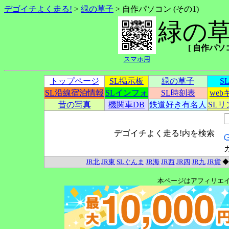
デゴイチよく走る!
>
緑の草子
> 自作パソコン (その1)
緑の
[ 自作パソコン
スマホ用
トップページ
SL掲示板
緑の草子
S
SL沿線宿泊情報
SLインフォ
SL時刻表
we
昔の写真
機関車DB
鉄道好き有名人
SL
デゴイチよく走る!内を検索
JR北
JR東
SLぐんま
JR海
JR西
JR四
JR九
JR貨
本ページはアフィリエ