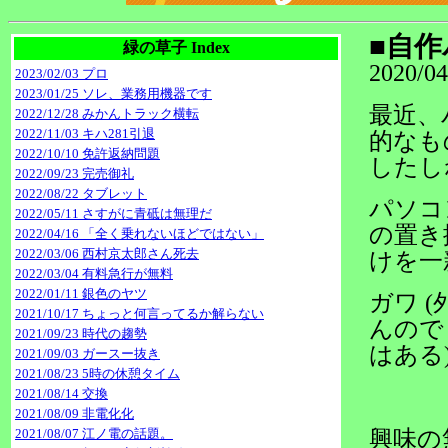
■自作
緑の草子 Index
2020/04
2023/02/03 プロ
2023/01/25 ソレ、業務用機器です
最近、
2022/12/28 みかんトラック横転
2022/11/03 キハ281引退
的なも
2022/10/10 免許返納問題
したし
2022/09/23 完売御礼
2022/08/22 タブレット
パソコ
2022/05/11 さすがに青砥は無理だ
の置き
2022/04/16 「全く乗れないほどではない」
2022/03/06 西村京太郎さん死去
けを一
2022/03/04 有料急行が無料
2022/01/11 銀色のヤツ
ガワ 
2021/10/17 ちょっと何言ってるか解らない
んので
2021/09/23 時代の趨勢
はある
2021/09/03 ガースー抜き
2021/08/23 5時の休憩タイム
2021/08/14 交換
2021/08/09 非電化化
2021/08/07 江ノ電の話題。
興味の