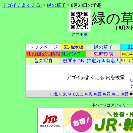
デゴイチよく走る!
>
緑の草子
> 8月28日の予想
緑の
[ 8月28
スマホ用
トップページ
SL掲示板
緑の草子
S
SL沿線宿泊情報
SLインフォ
SL時刻表
we
昔の写真
機関車DB
鉄道好き有名人
SL
デゴイチよく走る!内を検索
JR北
JR東
SLぐんま
JR海
JR西
JR四
JR九
JR貨
本ページはアフィリエ