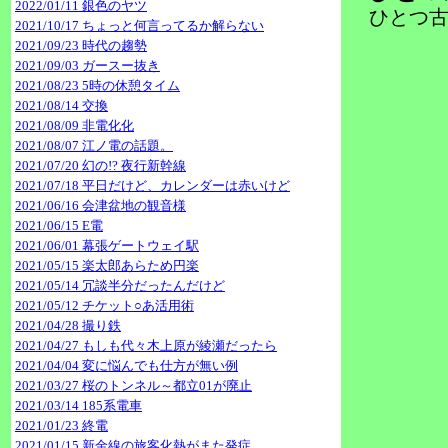
2022/01/11 銀色のヤツ
ひとつ古
2021/10/17 ちょっと何言ってるか解らない
2021/09/23 時代の趨勢
2021/09/03 ガースー抜き
2021/08/23 5時の休憩タイム
2021/08/14 交換
2021/08/09 非電化化
2021/08/07 江ノ電の話題。
2021/07/20 幻の!? 夜行新幹線
2021/07/18 平日だけど、カレンダーは赤いけど
2021/06/16 会津盆地の観音様
2021/06/15 E電
2021/06/01 幕張ゲートウェイ駅
2021/05/15 楽太郎あらため円楽
2021/05/14 冗談半分だったんだけど
2021/05/12 チケット○あ活用術
2021/04/28 撮り鉄
2021/04/27 もしも代々木上原が綾瀬だったら
2021/04/04 変に悩んでも仕方が無い例
2021/03/27 桜のトンネル～都立01が廃止
2021/03/14 185系電車
2021/01/23 終電
2021/01/15 新金線の旅客化熱がまた発症