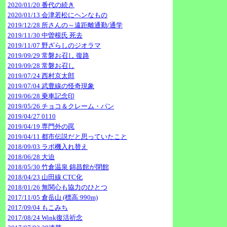
2020/01/20 番代の続き
2020/01/13 会津若松にヘンなもの
2019/12/28 所さんの～遠距離通勤/通学
2019/11/30 中曽根氏 死去
2019/11/07 野ざらしのジオラマ
2019/09/29 常磐お召し 復路
2019/09/28 常磐お召し
2019/07/24 西村京太郎
2019/07/04 武豊線の怪奇現象
2019/06/28 乗車記念印
2019/05/26 チョコ＆クレーム・パン
2019/04/27 0110
2019/04/19 専門外の罠
2019/04/11 都市伝説だと思っていたこと
2018/09/03 ラボ機入れ替え
2018/06/28 大迫
2018/05/30 竹倉温泉 錦昌館が閉館
2018/04/23 山田線 CTC化
2018/01/26 無関心も協力のひとつ
2017/11/05 倉岳山 (標高:990m)
2017/09/04 もこみち
2017/08/24 Wink復活祈念