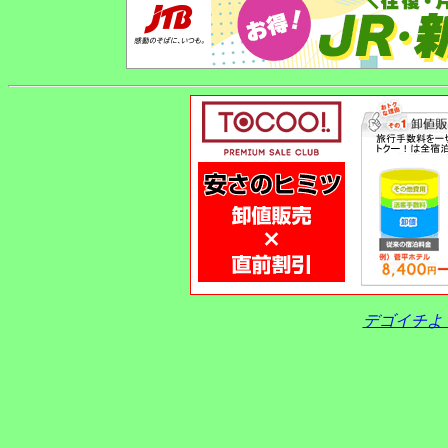
デゴイチよ