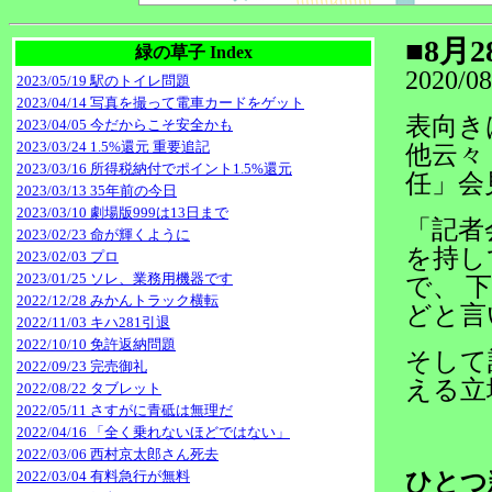
■8月
緑の草子 Index
2020/08
2023/05/19 駅のトイレ問題
2023/04/14 写真を撮って電車カードをゲット
表向き
2023/04/05 今だからこそ安全かも
2023/03/24 1.5%還元 重要追記
他云々
2023/03/16 所得税納付でポイント1.5%還元
任」会
2023/03/13 35年前の今日
2023/03/10 劇場版999は13日まで
「記者
2023/02/23 命が輝くように
を持し
2023/02/03 プロ
2023/01/25 ソレ、業務用機器です
で、 
2022/12/28 みかんトラック横転
どと言
2022/11/03 キハ281引退
2022/10/10 免許返納問題
そして
2022/09/23 完売御礼
える立
2022/08/22 タブレット
2022/05/11 さすがに青砥は無理だ
2022/04/16 「全く乗れないほどではない」
2022/03/06 西村京太郎さん死去
2022/03/04 有料急行が無料
ひとつ