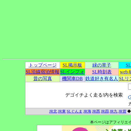
トップページ
SL掲示板
緑の草子
S
SL沿線宿泊情報
SLインフォ
SL時刻表
we
昔の写真
機関車DB
鉄道好き有名人
SL
デゴイチよく走る!内を検索
JR北
JR東
SLぐんま
JR海
JR西
JR四
JR九
JR貨
本ページはアフィリエ