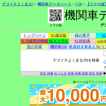
デゴイチよく走る!
>
機関車データベース
>
C58
>
【スマホ版
機関車
デ
スマホ版
トップページ
SL掲示板
緑の草子
S
SL沿線宿泊情報
SLインフォ
SL時刻表
we
昔の写真
機関車DB
鉄道好き有名人
SL
デゴイチよく走る!内を検索
JR北
JR東
SLぐんま
JR海
JR西
JR四
JR九
JR貨
本ページはアフィリエ