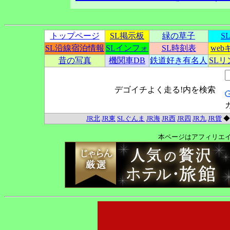
トップページ
SL掲示板
緑の草子
S
SL沿線宿泊情報
SLインフォ
SL時刻表
we
昔の写真
機関車DB
鉄道好き有名人
SL
デゴイチよく走る!内を検索
JR北
JR東
SLぐんま
JR海
JR西
JR四
JR九
JR貨
本ページはアフィリエ