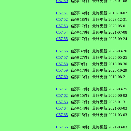
C57 50
(記事14件)
最終更新:2026-01-08
C57 51
(記事14件)
最終更新:2018-10-02
C57 52
(記事18件)
最終更新:2023-12-31
C57 53
(記事17件)
最終更新:2020-05-01
C57 54
(記事17件)
最終更新:2021-07-08
C57 55
(記事17件)
最終更新:2025-09-24
C57 56
(記事32件)
最終更新:2026-03-26
C57 57
(記事27件)
最終更新:2025-05-25
C57 58
(記事9件)
最終更新:2013-08-30
C57 59
(記事17件)
最終更新:2025-10-29
C57 60
(記事13件)
最終更新:2019-08-21
C57 61
(記事17件)
最終更新:2023-03-25
C57 62
(記事15件)
最終更新:2020-06-02
C57 63
(記事17件)
最終更新:2026-01-31
C57 64
(記事14件)
最終更新:2021-03-03
C57 65
(記事15件)
最終更新:2021-03-03
C57 66
(記事18件)
最終更新:2021-03-03