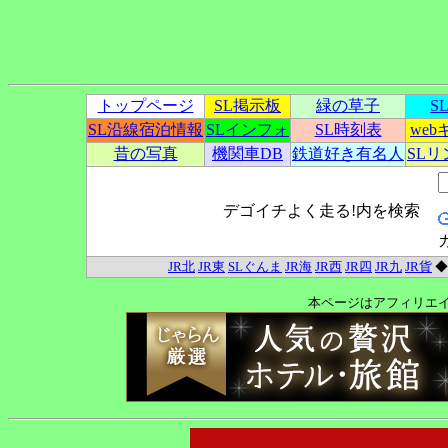
トップページ
SL掲示板
緑の草子
S
SL沿線宿泊情報
SLインフォ
SL時刻表
we
昔の写真
機関車DB
鉄道好き有名人
SL
デゴイチよく走る!内を検索
JR北
JR東
SLぐんま
JR海
JR西
JR四
JR九
JR貨
本ページはアフィリエ