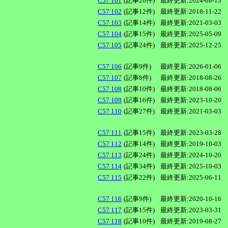
C57 101
(記事26件)
最終更新:2024-08-13
C57 102
(記事12件)
最終更新:2018-11-22
C57 103
(記事14件)
最終更新:2021-03-03
C57 104
(記事15件)
最終更新:2025-05-09
C57 105
(記事24件)
最終更新:2025-12-25
C57 106
(記事9件)
最終更新:2026-01-06
C57 107
(記事8件)
最終更新:2018-08-26
C57 108
(記事10件)
最終更新:2018-08-06
C57 109
(記事16件)
最終更新:2023-10-20
C57 110
(記事27件)
最終更新:2021-03-03
C57 111
(記事15件)
最終更新:2023-03-28
C57 112
(記事14件)
最終更新:2019-10-03
C57 113
(記事24件)
最終更新:2024-10-20
C57 114
(記事34件)
最終更新:2025-10-03
C57 115
(記事22件)
最終更新:2025-06-11
C57 116
(記事9件)
最終更新:2020-10-16
C57 117
(記事15件)
最終更新:2023-03-31
C57 118
(記事10件)
最終更新:2019-08-27