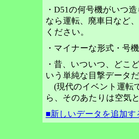
・D51の何号機がいつ
なら運転、廃車日など
ください。
・マイナーな形式・号
・昔、いついつ、どこど
いう単純な目撃データだ
(現代のイベント運転
ら、そのあたりは空気と
■新しいデータを追加す