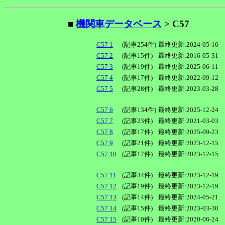
■
機関車データベース
> C57
C57 1
(記事254件)
最終更新:2024-05-16
C57 2
(記事15件)
最終更新:2016-05-31
C57 3
(記事19件)
最終更新:2025-06-11
C57 4
(記事17件)
最終更新:2022-09-12
C57 5
(記事28件)
最終更新:2023-03-28
C57 6
(記事134件)
最終更新:2025-12-24
C57 7
(記事23件)
最終更新:2021-03-03
C57 8
(記事17件)
最終更新:2025-09-23
C57 9
(記事21件)
最終更新:2023-12-15
C57 10
(記事17件)
最終更新:2023-12-15
C57 11
(記事34件)
最終更新:2023-12-19
C57 12
(記事19件)
最終更新:2023-12-19
C57 13
(記事14件)
最終更新:2024-05-21
C57 14
(記事15件)
最終更新:2023-03-30
C57 15
(記事10件)
最終更新:2020-06-24