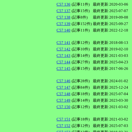
C57 136
(記事11件)
最終更新:2020-03-06
C57 137
(記事15件)
最終更新:2025-07-07
C57 138
(記事8件)
最終更新:2019-09-08
C57 139
(記事152件)
最終更新:2025-09-27
C57 140
(記事11件)
最終更新:2022-12-18
C57 141
(記事12件)
最終更新:2018-08-13
C57 142
(記事10件)
最終更新:2019-02-10
C57 143
(記事14件)
最終更新:2021-03-03
C57 144
(記事27件)
最終更新:2025-04-23
C57 145
(記事15件)
最終更新:2017-06-26
C57 146
(記事28件)
最終更新:2024-01-02
C57 147
(記事84件)
最終更新:2025-12-24
C57 148
(記事18件)
最終更新:2025-07-04
C57 149
(記事14件)
最終更新:2023-03-30
C57 150
(記事12件)
最終更新:2021-03-02
C57 151
(記事18件)
最終更新:2021-03-02
C57 152
(記事12件)
最終更新:2025-07-03